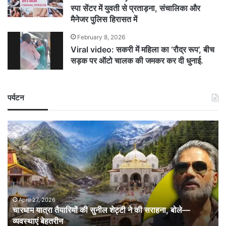
स्पा सेंटर में युवती से प्रताड़ना, संचालिका और
मैनेजर पुलिस हिरासत में
February 8, 2026
Viral video: सकरी में महिला का ‘रौद्र रूप’, बीच
सड़क पर ऑटो चालक की जमकर कर दी धुनाई.
पर्यटन
चारधाम
यात्रा
तैयारियों
की
सुनील
शेट्टी
ने
की
April 27, 2026
चारधाम यात्रा तैयारियों की सुनील शेट्टी ने की सराहना, बोले—
सराहना,
व्यवस्थाएं बेहतरीन
बोले