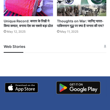
उठाया गया है, जिसमें उन्होंने भारत के पूर्वोत्तर क्षेत्र को
“समुद्र से कटा हुआ” बताया था। भारत ने इस बयान को
Unique Record: बस्तर के रिखी ने
Thoughts on War: जानिए भारत-
अपनी संप्रभुता और कनेक्टिविटी पर चुनौती के रूप में देखा
किया कमाल, बनाया देश का सबसे बड़ा ढोल
पाकिस्तान युद्ध पर क्या है जनता की राय?
और राजनयिक प्रतिक्रिया दी।
May 12, 2025
May 11, 2025
Web Stories
बांग्लादेश
बीजेपी
भारत
जम्मू-कश्मीर में बारिश से
सोनम ने ही राजा को दिया था
अपडेट
खाई में धक्का… आरोपियों ने
बताई सच्चाई