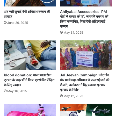
और पीवीसी से बने उत्पाद (औद्योगिक इनपुट को छोड़कर),
अब नहीं सुनाई देगी अमिताभ बच्चन की
Ahilyabai Accessories: PM
और लकड़ी के फर्नीचर को भी पूर्वोत्तर राज्यों के भूमि सीमा
आवाज
मोदी ने बस्तर की डॉ. जयमति कश्यप को
चेक पोस्टों से आयात करने पर प्रतिबंध लगाया गया है। यह
किया सम्मानित, मिला देवी अहिल्याबाई
June 26, 2025
सम्मान
पाबंदियां असम, मेघालय, त्रिपुरा, मिजोरम और पश्चिम बंगाल
May 31, 2025
के चांगरबांधा और फूलबाड़ी के सीमाई क्षेत्रों में लागू होंगी।
महत्वपूर्ण वस्तुएं रहेंगी अप्रभावित
हालांकि, मछली, एलपीजी, खाद्य तेल और कुचला पत्थर जैसी
आवश्यक वस्तुएं इस प्रतिबंध से बाहर रखी गई हैं। इसके
blood donation: भारत माता सेवा
Jal Jeevan Campaign: मोर गांव
ट्रस्ट के सदस्यों ने किया एक्सीडेंट पीड़ित
मोर मानी महा अभियान से जल सहेजने की
अलावा बांग्लादेश से नेपाल और भूटान की ओर भारत के
के लिए रक्दान
तैयारी, कलेक्टर ने दिए व्यापक प्रचार
रास्ते जाने वाले माल पर भी कोई असर नहीं पड़ेगा।
प्रसार के निर्देश
May 16, 2025
May 12, 2025
बताया जा रहा है कि यह कदम बांग्लादेश के अंतरिम मुख्य
सलाहकार मोहम्मद यूनुस के चीन में दिए गए बयान के बाद