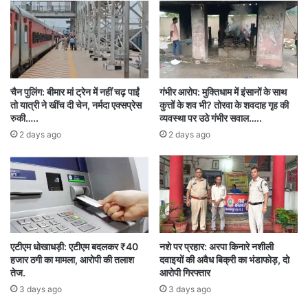
रहे हैं।
लोक वाद्य संग्राहक रिखी क्षत्रिय ने बताया कि बस्तर के
आदिवासी अंचल में अप्रैल माह से देव मड़ई शुरू हो जाती है।
चैन पुलिंग: बीमार मां ट्रेन में नहीं चढ़ पाईं
गंभीर आरोप: मुक्तिधाम में इंसानों के साथ
हाल ही में बीजापुर जिले के धनोरा ब्लॉक में पेन करसाड़ में
तो यात्री ने खींच दी चेन, नर्मदा एक्सप्रेस
कुत्तों के शव भी? तोरवा के शवदाह गृह की
रुकी…..
व्यवस्था पर उठे गंभीर सवाल…..
देव मड़ई का आयोजन हुआ, जिसमें आसपास के ग्रामीण
2 days ago
2 days ago
हजारों की तादाद में पहुंचे। यहां ग्रामीण अपने 100 से
ज्यादा देवों को सवारी के साथ लेकर आए। रिखी क्षत्रिय का
कहना है- यहां दुर्लभ लोकवाद्य की खोज यात्रा के तहत वह
भी पहुंचे थे। यहां दूसरे दिन ग्रामीणों ने अपने अपने
लोकवाद्यों का प्रदर्शन अपने देवों के सामने किया। जिसमें
एटीएम धोखाधड़ी: एटीएम बदलकर ₹40
नशे पर प्रहार: अरपा किनारे नशीली
हजार ठगी का मामला, आरोपी की तलाश
दवाइयों की अवैध बिक्री का भंडाफोड़, दो
ग्रामीण भोगम ढोल लेकर पहुंचे थे। रिखी का कहना है कि
तेज.
आरोपी गिरफ्तार
पहली बार उन्होंने इतना विशाल ढोल देखा। उन्होंने इसका
3 days ago
3 days ago