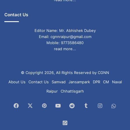
Contact Us
Editor Name: Mr. Abhishek Dubey
Email: cgnnraipur@gmail.com
Mobile: 9773586480
read more...
© Copyright 2026, All Rights Reserved by CGNN
About Us
Contact Us
Samvad
Jansampark
DPR
CM
Naxal
Raipur
Chhattisgarh
Facebook
X
Pinterest
YouTube
Reddit
Tumblr
Instagram
What
Chan
WhatsApp