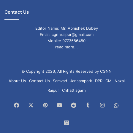
Contact Us
Editor Name: Mr. Abhishek Dubey
Email: cgnnraipur@gmail.com
Mobile: 9773586480
read more...
© Copyright 2026, All Rights Reserved by CGNN
About Us
Contact Us
Samvad
Jansampark
DPR
CM
Naxal
Raipur
Chhattisgarh
Facebook
X
Pinterest
YouTube
Reddit
Tumblr
Instagram
What
Chan
WhatsApp