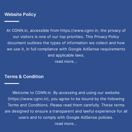
पर संयम रखें। स्वास्थ्य में थोड़ी गिरावट महसूस हो सकती
Website Policy
है। योग और ध्यान का सहारा लें।
At CGNN.in, accessible from https://www.cgnn.in, the privacy of
धनु (Sagittarius)
our visitors is one of our top priorities. This Privacy Policy
document outlines the types of information we collect and how
भाग्य आज आपका साथ देगा। लंबे समय से अटके हुए धन
we use it, in full compliance with Google AdSense requirements
की प्राप्ति हो सकती है। उच्च शिक्षा की दिशा में बढ़ रहे
and applicable laws.
read more...
विद्यार्थियों को सफलता मिलेगी। घर में किसी मांगलिक कार्य
की रूपरेखा बन सकती है।
Terms & Condition
मकर (Capricorn)
Welcome to CGNN.in. By accessing and using our website
(https://www.cgnn.in), you agree to be bound by the following
आज करियर में तरक्की के नए रास्ते खुलेंगे। आपकी मेहनत
Terms and Conditions. Please read them carefully. These terms
का फल मिलने वाला है। पैतृक संपत्ति से लाभ हो सकता है।
are designed to ensure a transparent and lawful experience for all
users and to comply with Google AdSense policies.
जीवनसाथी के साथ भविष्य की योजनाओं पर चर्चा करेंगे।
read more...
पेट से संबंधित विकार हो सकते हैं।