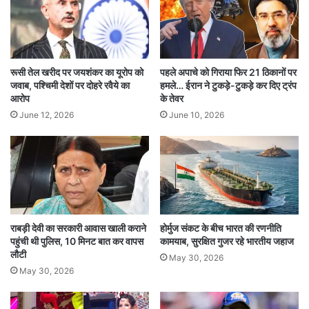
कर्क (Cancer)
आज आपको मानसिक तनाव का सामना करना पड़ सकता
है। ऑफिस में काम का बोझ अधिक रहेगा। भावुकता में
रूसी तेल खरीद पर जयशंकर का यूरोप को
पहले अपाचे को गिराया फिर 21 ठिकानों पर
जवाब, पश्चिमी देशों पर दोहरे रवैये का
हमले… ईरान ने टुकड़े-टुकड़े कर दिए ट्रंप
आकर कोई फैसला न लें। माता के स्वास्थ्य का ध्यान रखें।
आरोप
के तेवर
June 12, 2026
June 10, 2026
धार्मिक कार्यों में रुचि बढ़ेगी।
सिंह (Leo)
आज आपका आत्मविश्वास चरम पर रहेगा। समाज में मान-
सम्मान बढ़ेगा। पुरानी समस्याओं का समाधान मिल सकता
राबड़ी देवी का सरकारी आवास खाली कराने
होर्मुज संकट के बीच भारत की रणनीति
है। संतान पक्ष से कोई शुभ समाचार मिल सकता है। प्रॉपर्टी
पहुंची थी पुलिस, 10 मिनट बात कर वापस
कामयाब, सुरक्षित गुजर रहे भारतीय जहाज
से जुड़े मामलों में सफलता मिलेगी।
लौटी
May 30, 2026
May 30, 2026
कन्या (Virgo)