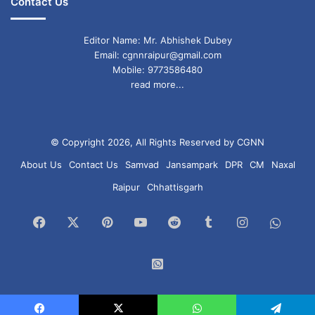
Contact Us
Editor Name: Mr. Abhishek Dubey
Email: cgnnraipur@gmail.com
Mobile: 9773586480
read more...
© Copyright 2026, All Rights Reserved by CGNN
About Us
Contact Us
Samvad
Jansampark
DPR
CM
Naxal
Raipur
Chhattisgarh
Facebook
X
Pinterest
YouTube
Reddit
Tumblr
Instagram
What
Chan
WhatsApp
Group