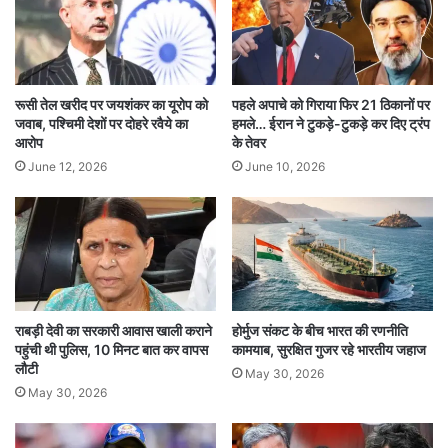
ढिंचैक पूजा के इस नए गाने पर सोशल मीडिया यूजर्स जमकर
प्रतिक्रियाएं दे रहे हैं। कई लोगों ने मजाकिया अंदाज में
लिखा कि उन्होंने तो केवल मजाक में शादी पर गाना बनाने की
रूसी तेल खरीद पर जयशंकर का यूरोप को
पहले अपाचे को गिराया फिर 21 ठिकानों पर
जवाब, पश्चिमी देशों पर दोहरे रवैये का
हमले… ईरान ने टुकड़े-टुकड़े कर दिए ट्रंप
बात कही थी। वहीं कुछ यूजर्स ने गाने को एंटरटेनिंग बताया
आरोप
के तेवर
और इसे पूरा रिलीज करने की मांग भी की।
June 12, 2026
June 10, 2026
वीडियो पर लाखों व्यूज आ चुके हैं और कमेंट सेक्शन में
लगातार मीम्स और फनी रिएक्शन देखने को मिल रहे हैं। कुछ
लोगों ने इसे ढिंचैक पूजा की पुरानी वायरल शैली की वापसी
भी बताया है।
राबड़ी देवी का सरकारी आवास खाली कराने
होर्मुज संकट के बीच भारत की रणनीति
पहुंची थी पुलिस, 10 मिनट बात कर वापस
कामयाब, सुरक्षित गुजर रहे भारतीय जहाज
लौटी
May 30, 2026
वायरल गानों से मिली पहचान
May 30, 2026
ढिंचैक पूजा ने अपने गानों के जरिए सोशल मीडिया पर अलग