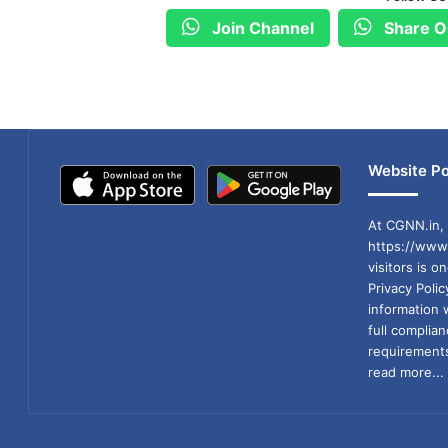
Join Channel
Share O
Website Po
At CGNN.in, 
https://www.
visitors is o
Privacy Poli
information 
full compli
requirements
read more...