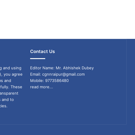
Contact Us
g and using
Editor Name: Mr. Abhishek Dubey
), you agree
Email: cgnnraipur@gmail.com
ms and
Mobile: 9773586480
fully. These
read more...
ransparent
s and to
ies.