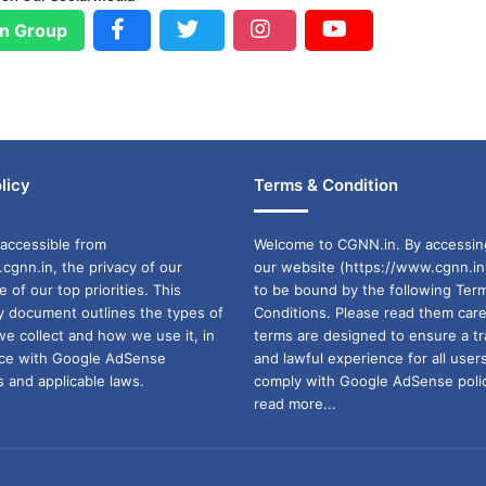
n Group
licy
Terms & Condition
accessible from
Welcome to CGNN.in. By accessin
cgnn.in, the privacy of our
our website (https://www.cgnn.in
ne of our top priorities. This
to be bound by the following Ter
cy document outlines the types of
Conditions. Please read them care
we collect and how we use it, in
terms are designed to ensure a t
ance with Google AdSense
and lawful experience for all user
 and applicable laws.
comply with Google AdSense polic
read more...