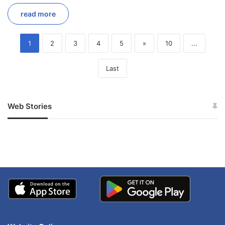
read more
1
2
3
4
5
»
10
...
Last
Web Stories
जम्मू-कश्मीर में बारिश से
सोनम ने ही राजा को दिया था
अपडेट
खाई में धक्का… आरोपियों ने
बताई सच्चाई