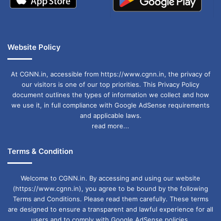
धनु (Sagittarius):
भाग्य का साथ मिलेगा। रुके कार्य पूरे होंगे। धार्मिक कार्यों में
रुचि बढ़ेगी। आर्थिक स्थिति बेहतर होगी। यात्रा संभव है।
Website Policy
At CGNN.in, accessible from https://www.cgnn.in, the privacy of
मकर (Capricorn):
our visitors is one of our top priorities. This Privacy Policy
आज धैर्य से काम लें। मेहनत अधिक रहेगी लेकिन परिणाम
document outlines the types of information we collect and how
we use it, in full compliance with Google AdSense requirements
अच्छे मिलेंगे। परिवार में खुशहाली रहेगी। सेहत का ध्यान
and applicable laws.
रखें।
read more...
Terms & Condition
कुंभ (Aquarius):
आज नए अवसर मिल सकते हैं। कार्यक्षेत्र में सफलता
Welcome to CGNN.in. By accessing and using our website
मिलेगी। मित्रों से सहयोग प्राप्त होगा। आर्थिक लाभ होगा।
(https://www.cgnn.in), you agree to be bound by the following
Terms and Conditions. Please read them carefully. These terms
are designed to ensure a transparent and lawful experience for all
मीन (Pisces):
users and to comply with Google AdSense policies.