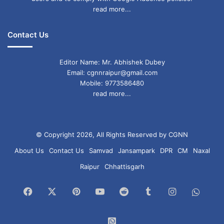
read more...
आज मन शांत रहेगा। रचनात्मक कार्यों में सफलता मिलेगी।
पारिवारिक जीवन सुखमय रहेगा। स्वास्थ्य अच्छा रहेगा।
Contact Us
Editor Name: Mr. Abhishek Dubey
28 February 2026
Aaj ka rashifal
Email: cgnnraipur@gmail.com
Mobile: 9773586480
Astrology
Daily Horoscope
read more...
horoscope
horoscope in Hindi
Rashifal Today
Saturday Horoscope
© Copyright 2026, All Rights Reserved by CGNN
About Us
Contact Us
Samvad
Jansampark
DPR
CM
Naxal
Today Prediction
Zodiac Signs
Raipur
Chhattisgarh
Facebook
X
Pinterest
YouTube
Reddit
Tumblr
Instagram
What
Chan
WhatsApp