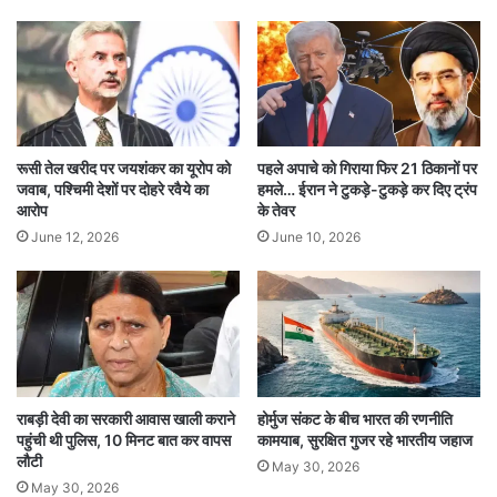
लाभ की संभावना है। सामाजिक मान-सम्मान बढ़ेगा। मित्रों
से सहयोग मिलेगा। यात्रा के योग बन सकते हैं।
कर्क (Cancer):
भावनाओं पर नियंत्रण रखें। कार्यस्थल पर सावधानी बरतें।
रूसी तेल खरीद पर जयशंकर का यूरोप को
पहले अपाचे को गिराया फिर 21 ठिकानों पर
जवाब, पश्चिमी देशों पर दोहरे रवैये का
हमले… ईरान ने टुकड़े-टुकड़े कर दिए ट्रंप
खर्च बढ़ सकता है। परिवार के साथ समय बिताने से मन
आरोप
के तेवर
June 12, 2026
June 10, 2026
प्रसन्न रहेगा। स्वास्थ्य में सुधार होगा।
सिंह (Leo):
आज आत्मविश्वास बढ़ेगा। नई योजनाओं पर काम शुरू कर
सकते हैं। आर्थिक लाभ के योग हैं। दांपत्य जीवन सुखमय
राबड़ी देवी का सरकारी आवास खाली कराने
होर्मुज संकट के बीच भारत की रणनीति
रहेगा। सेहत अच्छी रहेगी।
पहुंची थी पुलिस, 10 मिनट बात कर वापस
कामयाब, सुरक्षित गुजर रहे भारतीय जहाज
लौटी
May 30, 2026
कन्या (Virgo):
May 30, 2026