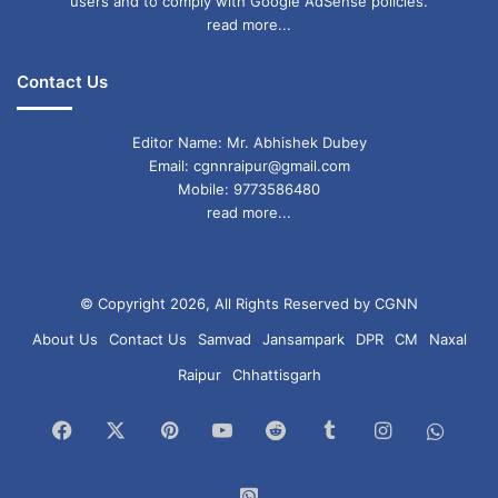
users and to comply with Google AdSense policies.
read more...
Contact Us
Editor Name: Mr. Abhishek Dubey
Email: cgnnraipur@gmail.com
Mobile: 9773586480
read more...
© Copyright 2026, All Rights Reserved by CGNN
About Us
Contact Us
Samvad
Jansampark
DPR
CM
Naxal
Raipur
Chhattisgarh
Facebook
X
Pinterest
YouTube
Reddit
Tumblr
Instagram
What
Chan
WhatsApp