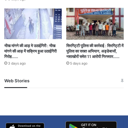
भीख मांगने की आड़ मे उठाईगिरी : भीख
सिरगिट्टी पुलिस की कार्रवाई : सिरगिट्टी में
मांगने की आड़ में सक्रिय हुआ उठाईगिरी
पुलिस का सख्त अभियान, अड्डेबाजों,
गिरोह……
नशाखोरों समेत 11 आरोपी गिरफ्तार……
3 days ago
5 days ago
Web Stories
जम्मू-कश्मीर में बारिश से
सोनम ने ही राजा को दिया था
अपडेट
खाई में धक्का… आरोपियों ने
बताई सच्चाई