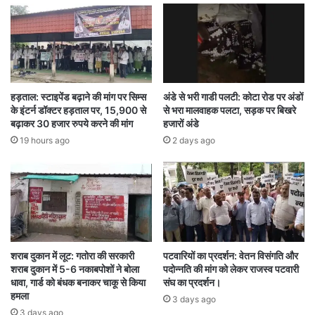
गई, जिसे देखकर लोग हैरान रह गए कि आखिर सरेराह हुए
इस ‘ऑन द स्पॉट’ फैसले के बाद असल में क्या हुआ……
Big News
Bilaspur
CG NEWS
हड़ताल: स्टाइपेंड बढ़ाने की मांग पर सिम्स
अंडे से भरी गाडी पलटी: कोटा रोड पर अंडों
के इंटर्न डॉक्टर हड़ताल पर, 15,900 से
से भरा मालवाहक पलटा, सड़क पर बिखरे
CHHATISGARH
viral video
बढ़ाकर 30 हजार रुपये करने की मांग
हजारों अंडे
19 hours ago
2 days ago
शराब दुकान में लूट: गतोरा की सरकारी
पटवारियों का प्रदर्शन: वेतन विसंगति और
शराब दुकान में 5-6 नकाबपोशों ने बोला
पदोन्नति की मांग को लेकर राजस्व पटवारी
धावा, गार्ड को बंधक बनाकर चाकू से किया
संघ का प्रदर्शन।
हमला
3 days ago
3 days ago