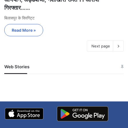
गिरफ्तार……
बिलासपुर के सिरगिट्ट
Read More »
Next page
Web Stories
जम्मू-कश्मीर में बारिश से
सोनम ने ही राजा को दिया था
अपडेट
खाई में धक्का… आरोपियों ने
बताई सच्चाई