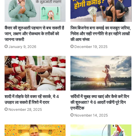
की कोशिश भी उपयोगी मानी जाती है। इसके लिए कुछ
सेकंड तक नजर मिलानी पड़ती है, जिससे धीरे-धीरे आई
कैंसर की शुरुआती पहचान से बच सकती है
जिम बिजनेस बना कमाई का मजबूत जरिया,
कॉन्टैक्ट बनाने की आदत विकसित होती है।
जान, लक्षण और रोकथाम के तरीकों को
निवेश और सही रणनीति से हर महीने लाखों
जानना जरूरी
की आय संभव
January 9, 2026
December 19, 2025
सीधे अजनबियों के सामने खुद को परखने के बजाय पहले
परिवार, दोस्तों या करीबी लोगों के साथ अभ्यास करना
बेहतर होता है। परिचित माहौल में सहजता आने के बाद
बाहरी दुनिया में भी आत्मविश्वास अपने आप दिखने लगता है।
शादी में तोहफे देते वक्त रहें सतर्क, ये 4
सर्दियों में सुबह क्या खाएं और कैसे करें दिन
विशेषज्ञ यह भी बताते हैं कि आई कॉन्टैक्ट का मतलब घूरना
उपहार ला सकते हैं रिश्ते में दरार
की शुरुआत? ये 6 आदतें रखेंगी पूरे दिन
नहीं है। अगर असहजता महसूस हो तो कुछ सेकंड के लिए
एनर्जेटिक
November 28, 2025
November 14, 2025
नजरें हटाकर दोबारा सामने देखना स्वाभाविक बातचीत का
हिस्सा है। नियमित अभ्यास से यह आदत मजबूत होती है और