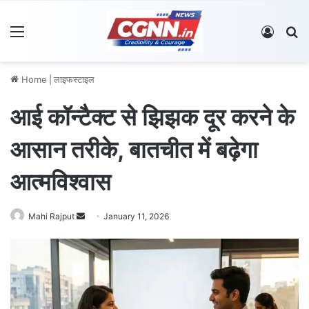
Menu
Log In
S
Home
|
लाइफस्टाइल
आई कॉन्टैक्ट से झिझक दूर करने के
आसान तरीके, बातचीत में बढ़ेगा
आत्मविश्वास
Mahi Rajput
S
January 11, 2026
e
n
d
a
n