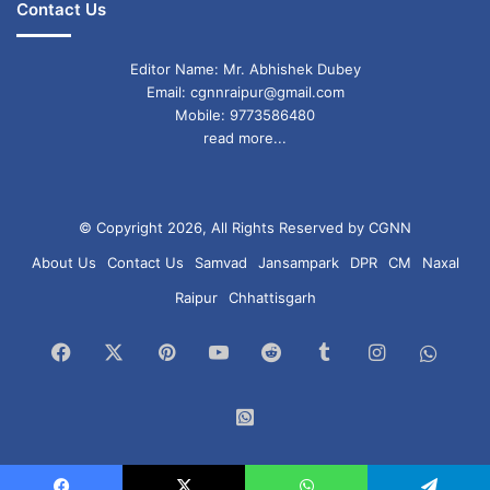
Contact Us
Editor Name: Mr. Abhishek Dubey
Email: cgnnraipur@gmail.com
Mobile: 9773586480
read more...
© Copyright 2026, All Rights Reserved by CGNN
About Us
Contact Us
Samvad
Jansampark
DPR
CM
Naxal
Raipur
Chhattisgarh
Facebook
X
Pinterest
YouTube
Reddit
Tumblr
Instagram
What
Chan
WhatsApp
Group