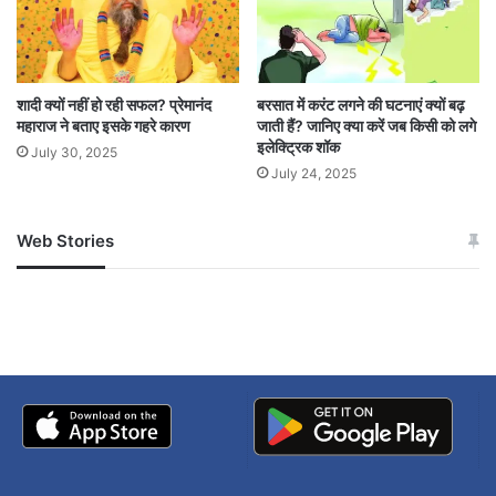
कई बार आंखें शब्दों से ज्यादा प्रभावशाली साबित होती हैं।
Easy ways to overcome hesitation with eye
शादी क्यों नहीं हो रही सफल? प्रेमानंद
बरसात में करंट लगने की घटनाएं क्यों बढ़
contact
महाराज ने बताए इसके गहरे कारण
जाती हैं? जानिए क्या करें जब किसी को लगे
इलेक्ट्रिक शॉक
July 30, 2025
increase confidence in conversation
July 24, 2025
Web Stories
जम्मू-कश्मीर में बारिश से
सोनम ने ही राजा को दिया था
अपडेट
खाई में धक्का… आरोपियों ने
बताई सच्चाई