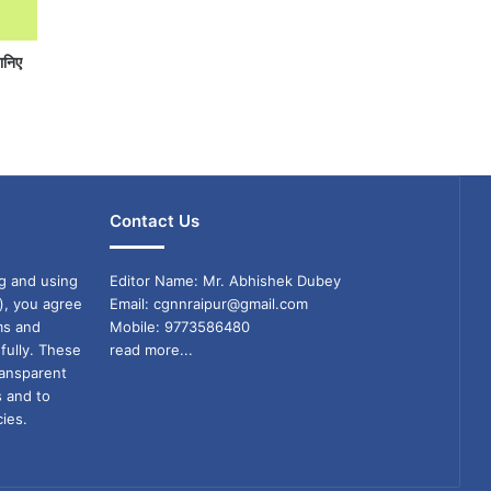
जानिए
Contact Us
g and using
Editor Name: Mr. Abhishek Dubey
), you agree
Email: cgnnraipur@gmail.com
ms and
Mobile: 9773586480
fully. These
read more...
ransparent
s and to
ies.