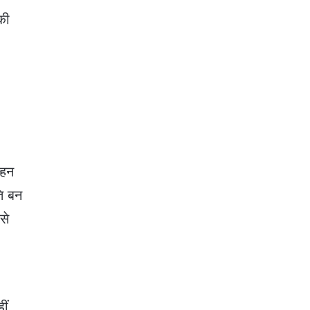
की
्हन
ति बन
से
ीं