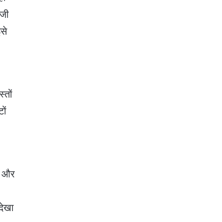
िजी
से
्तों
टों
ै, और
देखा