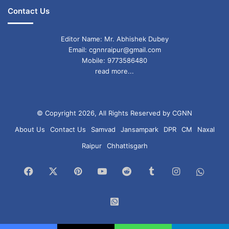
Contact Us
Editor Name: Mr. Abhishek Dubey
Email: cgnnraipur@gmail.com
Mobile: 9773586480
read more...
© Copyright 2026, All Rights Reserved by CGNN
About Us
Contact Us
Samvad
Jansampark
DPR
CM
Naxal
Raipur
Chhattisgarh
Facebook
X
Pinterest
YouTube
Reddit
Tumblr
Instagram
What
Chan
WhatsApp
Group