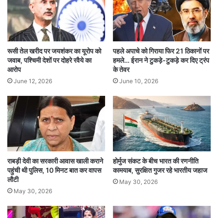
ऐतिहासिक इमारत का नाम बदलकर ‘संविधान सदन’ कर
दिया गया। वर्तमान में इसका उपयोग संसदीय कार्यक्रमों और
संग्रहालय के रूप में किए जाने की योजना है।
रूसी तेल खरीद पर जयशंकर का यूरोप को
पहले अपाचे को गिराया फिर 21 ठिकानों पर
जवाब, पश्चिमी देशों पर दोहरे रवैये का
हमले… ईरान ने टुकड़े-टुकड़े कर दिए ट्रंप
इस भवन का डिजाइन प्रसिद्ध ब्रिटिश आर्किटेक्ट सर
आरोप
के तेवर
एडविन लुटियंस और सर हरबर्ट बेकर ने तैयार किया था।
June 12, 2026
June 10, 2026
इसका निर्माण कार्य 1921 में शुरू हुआ था और 1927 में पूरा
हुआ।
फिलहाल, पुराने संसद भवन में आग की घटना को लेकर
प्रशासन सतर्क है और सुरक्षा मानकों की समीक्षा की जा रही
राबड़ी देवी का सरकारी आवास खाली कराने
होर्मुज संकट के बीच भारत की रणनीति
पहुंची थी पुलिस, 10 मिनट बात कर वापस
कामयाब, सुरक्षित गुजर रहे भारतीय जहाज
है ताकि भविष्य में इस तरह की घटनाओं से बचा जा सके।
लौटी
May 30, 2026
May 30, 2026
DELHI NEWS
Parliament Fire