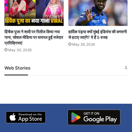
पुराने संसद भवन में आग
संविधान सदन
ढिंचैक पूजा ने शादी पर रिलीज किया नया
हार्दिक पंड्या क्यों मुंबई इंडियंस की कप्तानी
गाना, सोशल मीडिया पर वायरल हुईं मजेदार
से हटाए जाएंगे? ये हैं 5 वजह
प्रतिक्रियाएं
May 29, 2026
May 30, 2026
Web Stories
जम्मू-कश्मीर में बारिश से
सोनम ने ही राजा को दिया था
अपडेट
खाई में धक्का… आरोपियों ने
बताई सच्चाई