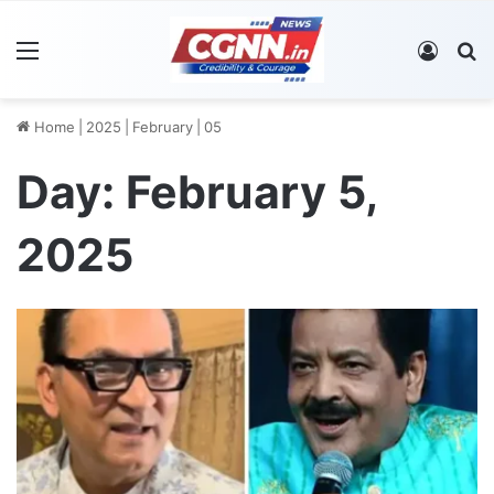
Menu
Log In
S
Home
|
2025
|
February
|
05
Day:
February 5,
2025