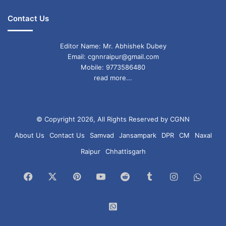
Contact Us
Editor Name: Mr. Abhishek Dubey
Email: cgnnraipur@gmail.com
Mobile: 9773586480
read more...
© Copyright 2026, All Rights Reserved by CGNN
About Us
Contact Us
Samvad
Jansampark
DPR
CM
Naxal
Raipur
Chhattisgarh
Facebook
X
Pinterest
YouTube
Reddit
Tumblr
Instagram
What
Chan
WhatsApp