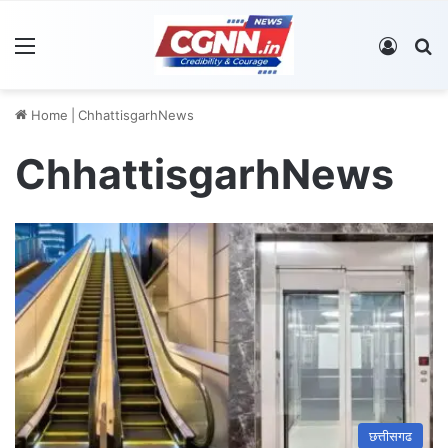
Menu
Log In
S
Home
|
ChhattisgarhNews
ChhattisgarhNews
छत्तीसगढ