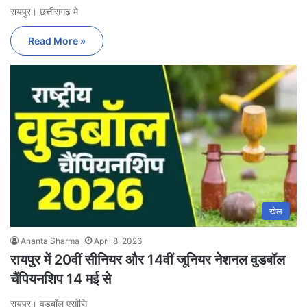
रायपुर। छत्तीसगढ़ मे
Read More »
खेल
Ananta Sharma
April 8, 2026
रायपुर में 20वीं सीनियर और 14वीं जूनियर नेशनल वुडबॉल
चैंपियनशिप 14 मई से
रायपुर। वुडबॉल एसोसि