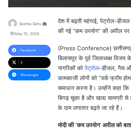
देश में बढ़ती महंगाई, पेट्रोल-डीजल 
S
Seema Sahu
e
की गई “कम उपयोग” की अपील पर 
May 15, 2026
n
d
(Press Conference) छत्तीसगढ़ प्र
a
Facebook
n
बिलासपुर के पूर्व जिलाध्यक्ष विजय
e
X
m
नागरिकों को
पेट्रोल
-डीजल, गैस और
a
Messenger
कामकाजी लोगों को “वर्क फ्रॉम होम
i
l
समाधान करना है। उन्होंने कहा कि
बिगड़ चुका है और खाद्य सामग्री स
के दाम लगातार बढ़ते जा रहे हैं।
मोदी की ‘कम उपयोग’ अपील को 