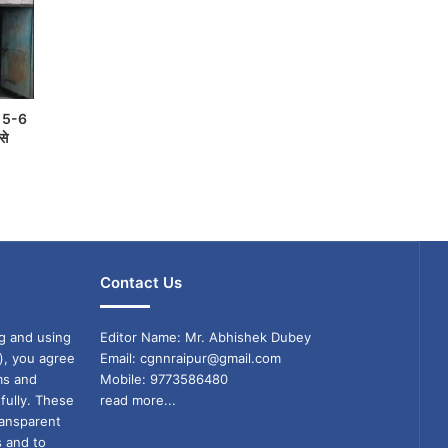
ें 5-6
से
Contact Us
g and using
Editor Name: Mr. Abhishek Dubey
), you agree
Email: cgnnraipur@gmail.com
ms and
Mobile: 9773586480
fully. These
read more...
ransparent
s and to