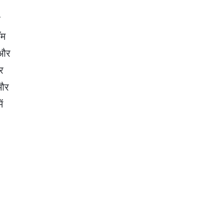
ै
ॉम
 और
पर
 और
ं