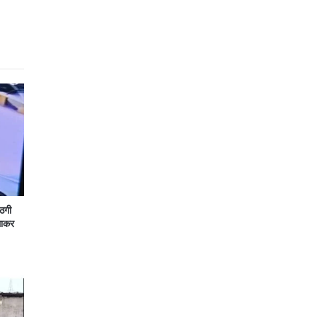
 ठगी
लाकर