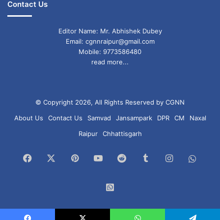
Contact Us
Editor Name: Mr. Abhishek Dubey
Email: cgnnraipur@gmail.com
Mobile: 9773586480
read more...
© Copyright 2026, All Rights Reserved by CGNN
About Us
Contact Us
Samvad
Jansampark
DPR
CM
Naxal
Raipur
Chhattisgarh
Facebook
X
Pinterest
YouTube
Reddit
Tumblr
Instagram
What
Chan
WhatsApp
Group