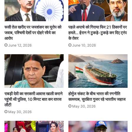
Delay in proceedings
Delay in session
Delhi Government
रूसी तेल खरीद पर जयशंकर का यूरोप को
पहले अपाचे को गिराया फिर 21 ठिकानों पर
जवाब, पश्चिमी देशों पर दोहरे रवैये का
हमले… ईरान ने टुकड़े-टुकड़े कर दिए ट्रंप
Discussion in the House
आरोप
के तेवर
June 12, 2026
June 10, 2026
Government's responsibility
high court
कार्यवाही में देरी
दिल्ली सरकार
बीजेपी विधायकों
लेटलतीफी
विधानसभा अध्यक्ष
सत्र की देरी
सदन में चर्चा
सरकार की जिम्मेदारी
हाईकोर्ट
राबड़ी देवी का सरकारी आवास खाली कराने
होर्मुज संकट के बीच भारत की रणनीति
पहुंची थी पुलिस, 10 मिनट बात कर वापस
कामयाब, सुरक्षित गुजर रहे भारतीय जहाज
लौटी
May 30, 2026
May 30, 2026