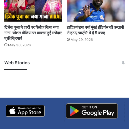
ढिंचैक पूजा ने शादी पर रिलीज किया नया
हार्दिक पंड्या क्यों मुंबई इंडियंस की कप्तानी
गाना, सोशल मीडिया पर वायरल हुईं मजेदार
से हटाए जाएंगे? ये हैं 5 वजह
प्रतिक्रियाएं
May 29, 2026
May 30, 2026
Web Stories
जम्मू-कश्मीर में बारिश से
सोनम ने ही राजा को दिया था
अपडेट
खाई में धक्का… आरोपियों ने
बताई सच्चाई