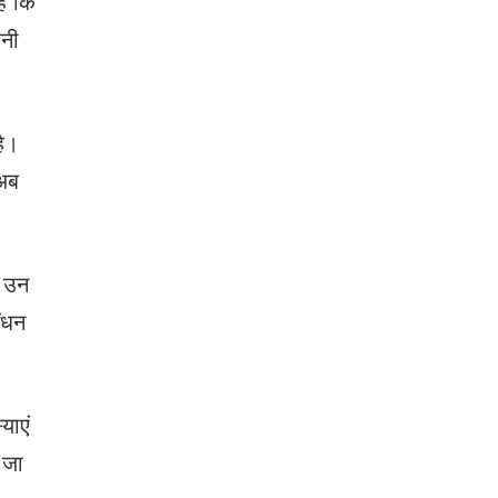
है कि
बनी
है।
 अब
े उन
ईंधन
याएं
 जा