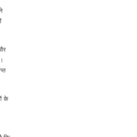
ने
ं
 और
ै।
प्त
ं के