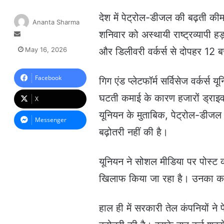
देश में पेट्रोल-डीजल की बढ़ती कीमत
Ananta Sharma
शनिवार को अस्थायी राष्ट्रव्यापी ह
S
e
May 16, 2026
और डिलीवरी वर्कर्स से दोपहर 12 
n
d
a
Facebook
गिग एंड प्लेटफॉर्म सर्विसेज वर्क
n
घटती कमाई के कारण हजारों ड्राइवर
e
X
m
यूनियन के मुताबिक, पेट्रोल-डीजल के
a
Messenger
i
बढ़ोतरी नहीं की है।
l
यूनियन ने सोशल मीडिया पर पोस्ट 
खिलाफ किया जा रहा है। उनका कहना
हाल ही में सरकारी तेल कंपनियों न