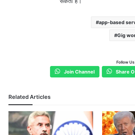
सकता है।
app-based serv
Gig wor
Follow Us
Join Channel
Share O
Related Articles