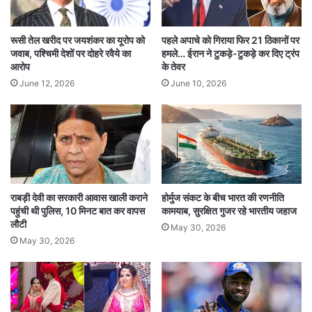
रजनीकांत ने कहा कि वह इसलिए सामने आए क्योंकि
लगातार अफवाहें फैलाई जा रही थीं। उन्होंने कहा कि अगर
रूसी तेल खरीद पर जयशंकर का यूरोप को
पहले अपाचे को गिराया फिर 21 ठिकानों पर
जवाब, पश्चिमी देशों पर दोहरे रवैये का
हमले… ईरान ने टुकड़े-टुकड़े कर दिए ट्रंप
वह चुप रहते तो लोग इन अफवाहों को सच मान लेते।
आरोप
के तेवर
June 12, 2026
June 10, 2026
शपथ ग्रहण समारोह में शामिल न होने के सवाल पर
रजनीकांत ने कहा कि वह पहले भी किसी मुख्यमंत्री के शपथ
ग्रहण समारोह में शामिल नहीं हुए हैं, इसलिए इसमें कोई नई
बात नहीं है।
राबड़ी देवी का सरकारी आवास खाली कराने
होर्मुज संकट के बीच भारत की रणनीति
पहुंची थी पुलिस, 10 मिनट बात कर वापस
कामयाब, सुरक्षित गुजर रहे भारतीय जहाज
इस दौरान उन्होंने विजय की फिल्म ‘जननायकन’ के
लौटी
May 30, 2026
ऑनलाइन लीक होने की भी निंदा की और दोषियों के खिलाफ
May 30, 2026
सख्त कार्रवाई की मांग की।