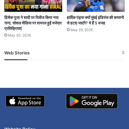
देश
रंजनीकांत
विजय सीएम
ढिंचैक पूजा ने शादी पर रिलीज किया नया
हार्दिक पंड्या क्यों मुंबई इंडियंस की कप्तानी
गाना, सोशल मीडिया पर वायरल हुईं मजेदार
से हटाए जाएंगे? ये हैं 5 वजह
प्रतिक्रियाएं
May 29, 2026
May 30, 2026
Web Stories
जम्मू-कश्मीर में बारिश से
सोनम ने ही राजा को दिया था
अपडेट
खाई में धक्का… आरोपियों ने
बताई सच्चाई