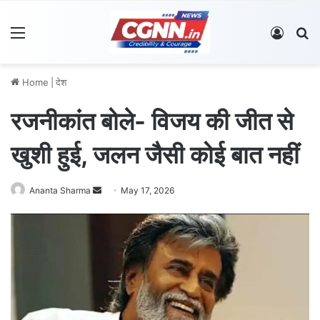
Menu
Log In
S
Home
|
देश
रजनीकांत बोले- विजय की जीत से
खुशी हुई, जलन जैसी कोई बात नहीं
Ananta Sharma
S
May 17, 2026
e
n
d
a
n
e
m