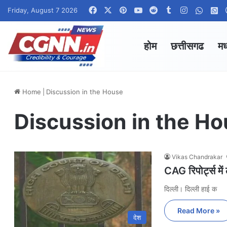
Facebook
X
Pinterest
YouTube
Reddit
Tumblr
Instagram
Whats
W
Friday, August 7 2026
होम
छत्तीसगढ
मध
Home
|
Discussion in the House
Discussion in the H
Vikas Chandrakar
CAG रिपोर्ट्स मे
दिल्ली। दिल्ली हाई क
Read More »
देश