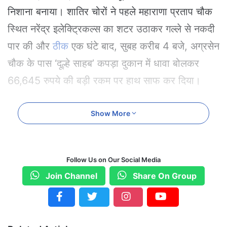
निशाना बनाया। शातिर चोरों ने पहले महाराणा प्रताप चौक
स्थित नरेंद्र इलेक्ट्रिकल्स का शटर उठाकर गल्ले से नकदी
पार की और
ठीक
एक घंटे बाद, सुबह करीब 4 बजे, अग्रसेन
चौक के पास ‘दूल्हे साहब’ कपड़ा दुकान में धावा बोलकर
66,645 रुपये की बड़ी रकम पर हाथ साफ कर दिया।
हाई-प्रोफाइल गश्त पॉइंट्स के पास लाखों की चोरी, (Theft
Show More
Incident)
चोरी की यह पूरी वारदात सीसीटीवी कैमरों में कैद हो गई है,
Follow Us on Our Social Media
जिसमें साफ देखा जा सकता है कि कैसे चार युवक बड़ी ही
Join Channel
Share On Group
सहजता से आते हैं, शटर उठाते हैं और टॉर्च की रोशनी में
बेखौफ
होकर चोरी की घटना को अंजाम देते हैं। ताज्जुब की
बात यह है कि जिन क्षेत्रों में पुलिस की 24 घंटे मौजूदगी और