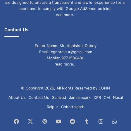
are designed to ensure a transparent and lawful experience for all
users and to comply with Google AdSense policies.
read more...
Contact Us
Editor Name: Mr. Abhishek Dubey
Email: cgnnraipur@gmail.com
Mobile: 9773586480
read more...
© Copyright 2026, All Rights Reserved by CGNN
About Us
Contact Us
Samvad
Jansampark
DPR
CM
Naxal
Raipur
Chhattisgarh
Facebook
X
Pinterest
YouTube
Reddit
Tumblr
Instagram
What