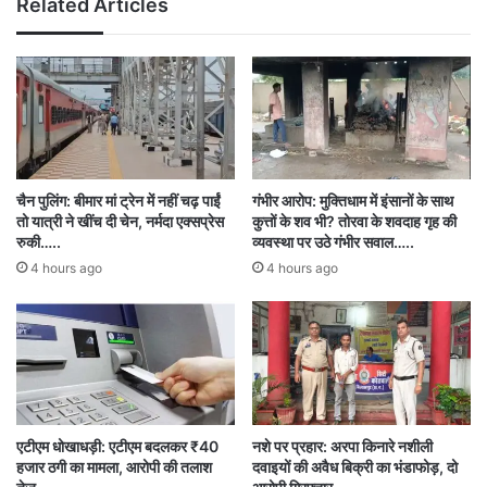
Related Articles
‘डायल 112’ की गश्त का दावा किया जाता है, वहां अपराधी
इतनी आसानी से वारदात कर निकल गए। हालांकि,
सीसीटीवी फुटेज पुलिस के हाथ लग चुकी हैं, लेकिन अब तक
चोरों का कोई सुराग नहीं मिल पाया है
चैन पुलिंग: बीमार मां ट्रेन में नहीं चढ़ पाईं
गंभीर आरोप: मुक्तिधाम में इंसानों के साथ
तो यात्री ने खींच दी चेन, नर्मदा एक्सप्रेस
कुत्तों के शव भी? तोरवा के शवदाह गृह की
Big News
Bilaspur
CHHATISGARH
रुकी…..
व्यवस्था पर उठे गंभीर सवाल…..
Theft Incident
4 hours ago
4 hours ago
एटीएम धोखाधड़ी: एटीएम बदलकर ₹40
नशे पर प्रहार: अरपा किनारे नशीली
हजार ठगी का मामला, आरोपी की तलाश
दवाइयों की अवैध बिक्री का भंडाफोड़, दो