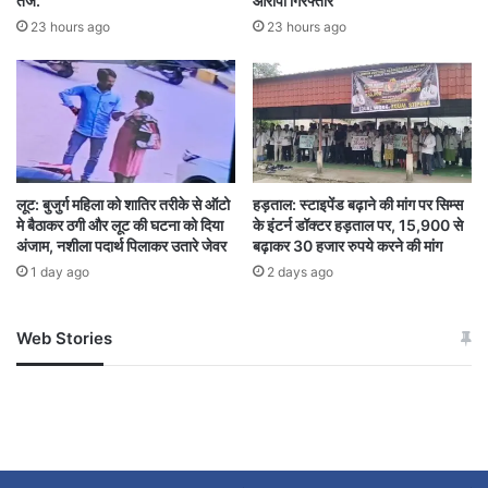
तेज.
आरोपी गिरफ्तार
23 hours ago
23 hours ago
लूट: बुजुर्ग महिला को शातिर तरीके से ऑटो
हड़ताल: स्टाइपेंड बढ़ाने की मांग पर सिम्स
मे बैठाकर ठगी और लूट की घटना को दिया
के इंटर्न डॉक्टर हड़ताल पर, 15,900 से
अंजाम, नशीला पदार्थ पिलाकर उतारे जेवर
बढ़ाकर 30 हजार रुपये करने की मांग
1 day ago
2 days ago
Web Stories
जम्मू-कश्मीर में बारिश से
सोनम ने ही राजा को दिया था
अपडेट
खाई में धक्का… आरोपियों ने
बताई सच्चाई