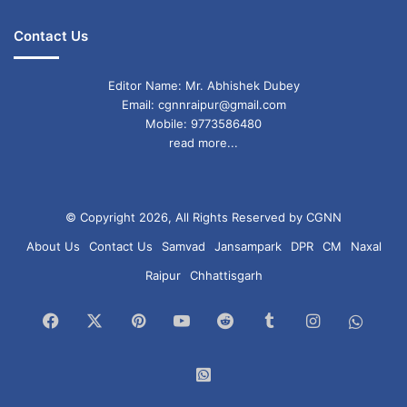
Contact Us
Editor Name: Mr. Abhishek Dubey
Email: cgnnraipur@gmail.com
Mobile: 9773586480
read more...
© Copyright 2026, All Rights Reserved by CGNN
About Us
Contact Us
Samvad
Jansampark
DPR
CM
Naxal
Raipur
Chhattisgarh
Facebook
X
Pinterest
YouTube
Reddit
Tumblr
Instagram
What
Chan
WhatsApp