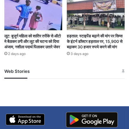
लूट: बुजुर्ग महिला को शातिर तरीके से ऑटो
हड़ताल: स्टाइपेंड बढ़ाने की मांग पर सिम्स
मे बैठाकर ठगी और लूट की घटना को दिया
के इंटर्न डॉक्टर हड़ताल पर, 15,900 से
अंजाम, नशीला पदार्थ पिलाकर उतारे जेवर
बढ़ाकर 30 हजार रुपये करने की मांग
2 days ago
3 days ago
Web Stories
जम्मू-कश्मीर में बारिश से
सोनम ने ही राजा को दिया था
अपडेट
खाई में धक्का… आरोपियों ने
बताई सच्चाई