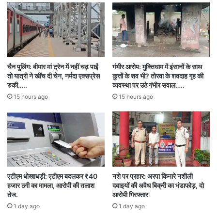
Big News
Bilaspur
CHHATISGARH
ED Raids Meenakshi Sales
चैन पुलिंग: बीमार मां ट्रेन में नहीं चढ़ पाईं
गंभीर आरोप: मुक्तिधाम में इंसानों के साथ
तो यात्री ने खींच दी चेन, नर्मदा एक्सप्रेस
कुत्तों के शव भी? तोरवा के शवदाह गृह की
रुकी…..
व्यवस्था पर उठे गंभीर सवाल…..
15 hours ago
15 hours ago
एटीएम धोखाधड़ी: एटीएम बदलकर ₹40
नशे पर प्रहार: अरपा किनारे नशीली
हजार ठगी का मामला, आरोपी की तलाश
दवाइयों की अवैध बिक्री का भंडाफोड़, दो
तेज.
आरोपी गिरफ्तार
1 day ago
1 day ago