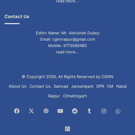
read more...
Contact Us
Editor Name: Mr. Abhishek Dubey
Email: cgnnraipur@gmail.com
Mobile: 9773586480
read more...
© Copyright 2026, All Rights Reserved by CGNN
About Us
Contact Us
Samvad
Jansampark
DPR
CM
Naxal
Raipur
Chhattisgarh
Facebook
X
Pinterest
YouTube
Reddit
Tumblr
Instagram
What
Chan
WhatsApp