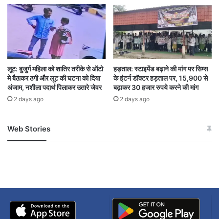
लूट: बुजुर्ग महिला को शातिर तरीके से ऑटो
हड़ताल: स्टाइपेंड बढ़ाने की मांग पर सिम्स
मे बैठाकर ठगी और लूट की घटना को दिया
के इंटर्न डॉक्टर हड़ताल पर, 15,900 से
अंजाम, नशीला पदार्थ पिलाकर उतारे जेवर
बढ़ाकर 30 हजार रुपये करने की मांग
2 days ago
2 days ago
Web Stories
जम्मू-कश्मीर में बारिश से
सोनम ने ही राजा को दिया था
अपडेट
खाई में धक्का… आरोपियों ने
बताई सच्चाई