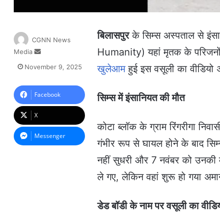
बिलासपुर
के सिम्स अस्पताल से इं
CGNN News
Humanity) यहां मृतक के परिजनों स
Media
S
e
November 9, 2025
खुलेआम
हुई इस वसूली का वीडियो 
n
d
a
Facebook
सिम्स में इंसानियत की मौत
n
e
X
m
कोटा ब्लॉक के ग्राम रिंगरीगा निव
a
Messenger
गंभीर रूप से घायल होने के बाद स
i
l
नहीं सुधरी और 7 नवंबर को उनकी मौ
ले गए, लेकिन वहां शुरू हो गया अ
डेड बॉडी के नाम पर वसूली का वीड