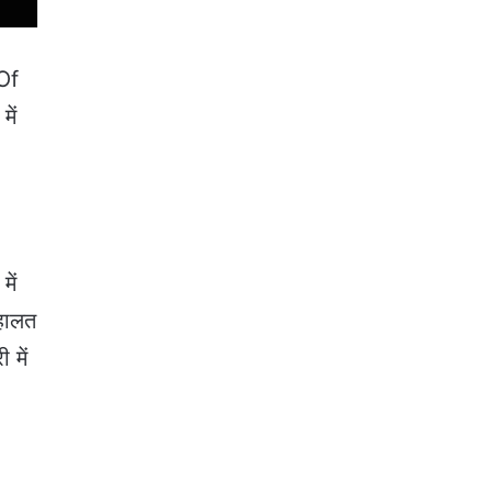
 Of
में
में
हालत
 में