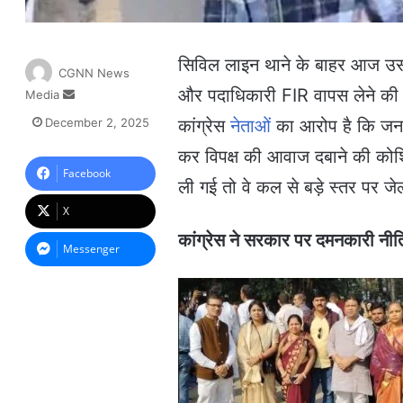
सिविल लाइन थाने के बाहर आज उस समय
CGNN News
और पदाधिकारी FIR वापस लेने की
Media
S
e
December 2, 2025
कांग्रेस
नेताओं
का आरोप है कि जनता 
n
d
कर विपक्ष की आवाज दबाने की कोशिश
a
Facebook
ली गई तो वे कल से बड़े स्तर पर ज
n
e
X
m
कांग्रेस ने सरकार पर दमनकारी 
a
Messenger
i
l