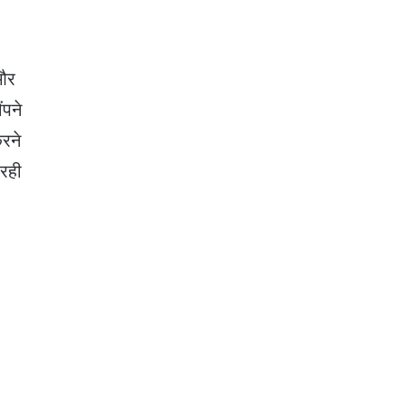
 और
ंपने
करने
रही