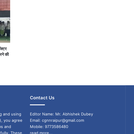
ॉक्टर
रने की
Contact Us
g and using
Editor Name: Mr. Abhishek Dubey
), you agree
Email: cgnnraipur@gmail.com
ms and
Mobile: 9773586480
fully. These
read more...