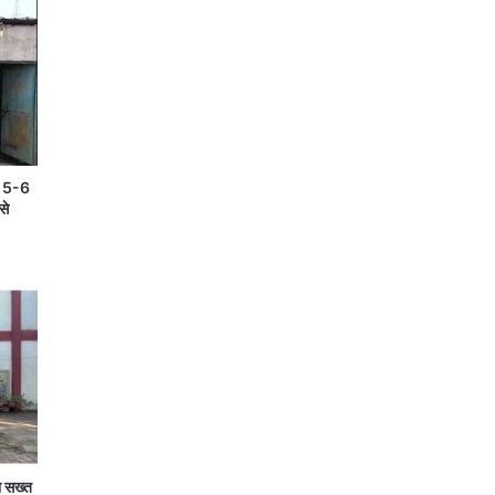
ें 5-6
से
ा सख्त