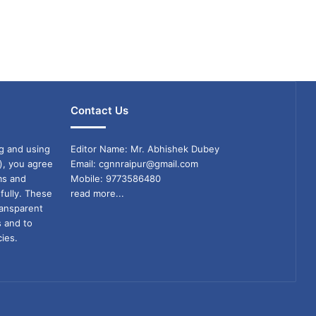
Contact Us
g and using
Editor Name: Mr. Abhishek Dubey
), you agree
Email: cgnnraipur@gmail.com
ms and
Mobile: 9773586480
fully. These
read more...
ransparent
s and to
ies.