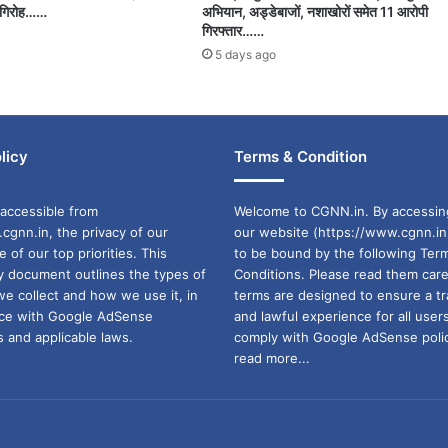
ी गिरोह……
अभियान, अड्डेबाजों, नशाखोरों समेत 11 आरोपी
गिरफ्तार……
5 days ago
licy
Terms & Condition
accessible from
Welcome to CGNN.in. By accessin
cgnn.in, the privacy of our
our website (https://www.cgnn.in
ne of our top priorities. This
to be bound by the following Ter
cy document outlines the types of
Conditions. Please read them care
we collect and how we use it, in
terms are designed to ensure a t
ance with Google AdSense
and lawful experience for all user
 and applicable laws.
comply with Google AdSense polic
read more...