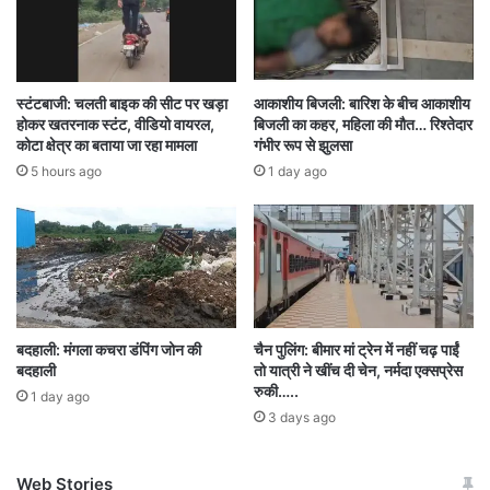
के करीब सकरी मुख्य मार्ग पर एक कार सड़क किनारे खड़े
ट्रक से टकरा गई और वाहन में सवार प्रीति शर्मा (48),
प्रीति पुत्री श्रुति शर्मा (19) और घर की एक अन्य सदस्य
स्टंटबाजी: चलती बाइक की सीट पर खड़ा
आकाशीय बिजली: बारिश के बीच आकाशीय
श्रेया शर्मा (24) की मृत्यु हो गई, जबकि दो अन्य लोग घायल
होकर खतरनाक स्टंट, वीडियो वायरल,
बिजली का कहर, महिला की मौत… रिश्तेदार
कोटा क्षेत्र का बताया जा रहा मामला
गंभीर रूप से झुलसा
हो गए।
5 hours ago
1 day ago
बदहाली: मंगला कचरा डंपिंग जोन की
चैन पुलिंग: बीमार मां ट्रेन में नहीं चढ़ पाईं
बदहाली
तो यात्री ने खींच दी चेन, नर्मदा एक्सप्रेस
रुकी…..
1 day ago
3 days ago
Web Stories