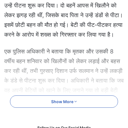
e
उन्हें पीटना शुरू कर दिया। दो बहनें आपस में खिलौने को
m
लेकर झगड़ रही थीं, जिसके बाद पिता ने उन्हें डंडों से पीटा।
a
i
इसमें छोटी बहन की मौत हो गई। बेटी की पीट-पीटकर हत्या
l
करने के आरोप में शख्स को गिरफ्तार कर लिया गया है।
एक पुलिस अधिकारी ने बताया कि मृतका और उसकी 8
वर्षीय बहन शनिवार को खिलौनों को लेकर लड़ाई और बहस
कर रही थीं, तभी गुस्साए दिशान उर्फ ​​सलमान ने उन्हें लकड़ी
के डंडे से पीटना शुरू कर दिया। अधिकारी ने बताया कि जब
वह अपनी बेटियों को खाने के लिए जगाने गया तो बड़ी बेटी
दर्द से कराह रही थी, जबकि छोटी बेसुध पड़ी थी। वह दोनों
Show More
को पास के अस्पताल ले गया, जहां चिकित्सकों ने छोटी बेटी
को मृत घोषित कर दिया।
Follow Us on Our Social Media