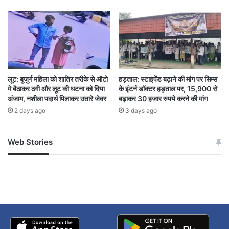
duty
Governor Ramen Deka
Naxal affected areas
Police Memorial Day
Raipur
sacrifice
लूट: बुजुर्ग महिला को शातिर तरीके से ऑटो
हड़ताल: स्टाइपेंड बढ़ाने की मांग पर सिम्स
Shaheed Police Jawans
tribute
मे बैठाकर ठगी और लूट की घटना को दिया
के इंटर्न डॉक्टर हड़ताल पर, 15,900 से
अंजाम, नशीला पदार्थ पिलाकर उतारे जेवर
बढ़ाकर 30 हजार रुपये करने की मांग
wreath
2 days ago
3 days ago
Web Stories
जम्मू-कश्मीर में बारिश से
सोनम ने ही राजा को दिया था
अपडेट
खाई में धक्का… आरोपियों ने
बताई सच्चाई