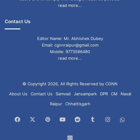
read more...
Contact Us
Editor Name: Mr. Abhishek Dubey
Email: cgnnraipur@gmail.com
Mobile: 9773586480
read more...
© Copyright 2026, All Rights Reserved by CGNN
About Us
Contact Us
Samvad
Jansampark
DPR
CM
Naxal
Raipur
Chhattisgarh
Facebook
X
Pinterest
YouTube
Reddit
Tumblr
Instagram
What
Chan
WhatsApp