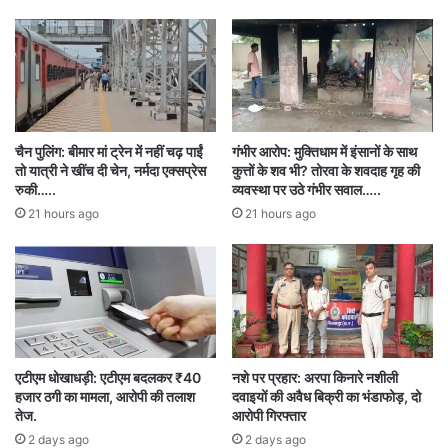
प्रगति का उल्लेख किया और प्रधानमंत्री तथा गृहमंत्री के
नेतृत्व में नक्सलवाद उन्मूलन की लड़ाई को तेज बताया।
उप मुख्यमंत्री विजय शर्मा ने शहीद जवानों की वीरता और
चैन पुलिंग: बीमार मां ट्रेन में नहीं चढ़ पाईं
गंभीर आरोप: मुक्तिधाम में इंसानों के साथ
अदम्य साहस की सराहना करते हुए बताया कि सरकार शहीद
तो यात्री ने खींच दी चेन, नर्मदा एक्सप्रेस
कुत्तों के शव भी? तोरवा के शवदाह गृह की
रुकी…..
व्यवस्था पर उठे गंभीर सवाल…..
परिवारों की सहायता और उनके बलिदान की स्मृति को संजोए
21 hours ago
21 hours ago
रखने के लिए प्रतिबद्ध है। उन्होंने स्मारिका निर्माण और अन्य
व्यवस्थाओं की जानकारी दी। इस कार्यक्रम ने शहीद जवानों
के बलिदान को याद करने और उनके पराक्रम से प्रेरणा लेने
का अवसर प्रदान किया।
एटीएम धोखाधड़ी: एटीएम बदलकर ₹40
नशे पर प्रहार: अरपा किनारे नशीली
हजार ठगी का मामला, आरोपी की तलाश
दवाइयों की अवैध बिक्री का भंडाफोड़, दो
Bravery
Chief Minister Vishnu Dev Sai
तेज.
आरोपी गिरफ्तार
2 days ago
2 days ago
Deputy CM Vijay Sharma
discipline