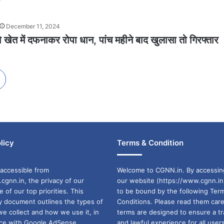
December 11, 2024
ो खेत में दफनाकर रोपा धान, पांच महीने बाद खुलासा तो गिरफ्तार
licy
Terms & Condition
accessible from
Welcome to CGNN.in. By accessin
cgnn.in, the privacy of our
our website (https://www.cgnn.in
ne of our top priorities. This
to be bound by the following Ter
cy document outlines the types of
Conditions. Please read them care
we collect and how we use it, in
terms are designed to ensure a t
ance with Google AdSense
and lawful experience for all user