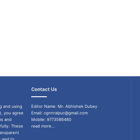
Contact Us
g and using
Editor Name: Mr. Abhishek Dubey
), you agree
Email: cgnnraipur@gmail.com
ms and
Mobile: 9773586480
fully. These
read more...
ransparent
s and to