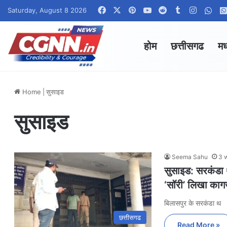
Facebook
X
Pinterest
YouTube
Reddit
Tumblr
Instagr
Wha
Saturday, August 8 2026
होम
छत्तीसगढ
मध
Home
|
सुसाइड
सुसाइड
Seema Sahu
3 
सुसाइड: सरकंडा था
‘सॉरी’ लिखा का
बिलासपुर के सरकंडा थ
छत्तीसगढ
Read More »