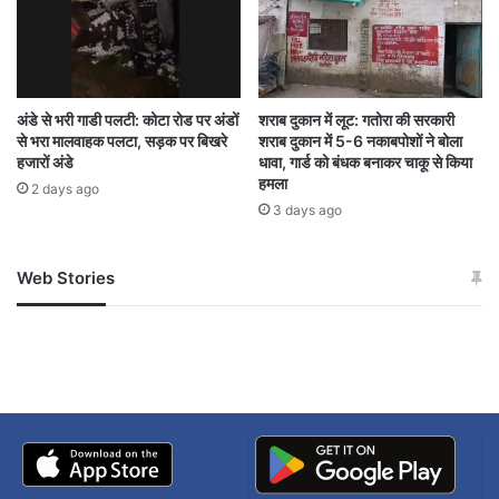
सरकार ने लोगों से अपील की है कि वे अफवाहों पर ध्यान न
दें और जरूरत से ज्यादा पेट्रोल-डीजल का संग्रहण न करें।
अंडे से भरी गाडी पलटी: कोटा रोड पर अंडों
शराब दुकान में लूट: गतोरा की सरकारी
से भरा मालवाहक पलटा, सड़क पर बिखरे
शराब दुकान में 5-6 नकाबपोशों ने बोला
हजारों अंडे
धावा, गार्ड को बंधक बनाकर चाकू से किया
हमला
2 days ago
3 days ago
Web Stories
जम्मू-कश्मीर में बारिश से
सोनम ने ही राजा को दिया था
अपडेट
खाई में धक्का… आरोपियों ने
बताई सच्चाई