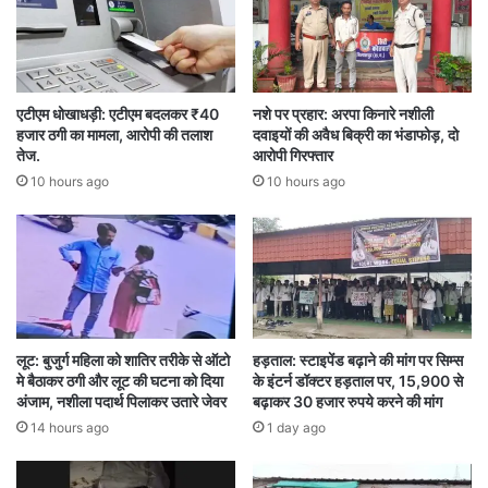
लिए यह अस्थायी आदेश जारी किया गया है।
वहीं खाद्य सचिव रीना बाबासाहेब कंगाले ने स्पष्ट किया है कि
प्रदेश में पेट्रोल और डीजल का पर्याप्त भंडार उपलब्ध है।
एटीएम धोखाधड़ी: एटीएम बदलकर ₹40
नशे पर प्रहार: अरपा किनारे नशीली
हजार ठगी का मामला, आरोपी की तलाश
दवाइयों की अवैध बिक्री का भंडाफोड़, दो
उन्होंने कहा कि राज्य में कुल 2516 पेट्रोल-डीजल पंप
तेज.
आरोपी गिरफ्तार
10 hours ago
10 hours ago
संचालित हैं और ऑयल डिपो को लगातार ईंधन की आपूर्ति
की जा रही है।
खाद्य विभाग के अनुसार प्रदेश में फिलहाल पेट्रोल का
45,474 किलोलीटर और डीजल का 84,654 किलोलीटर
लूट: बुजुर्ग महिला को शातिर तरीके से ऑटो
हड़ताल: स्टाइपेंड बढ़ाने की मांग पर सिम्स
स्टॉक उपलब्ध है। रायपुर और बिलासपुर समेत कुछ शहरों में
मे बैठाकर ठगी और लूट की घटना को दिया
के इंटर्न डॉक्टर हड़ताल पर, 15,900 से
कुछ पेट्रोल पंप अस्थायी रूप से ड्राई आउट हुए हैं, लेकिन
अंजाम, नशीला पदार्थ पिलाकर उतारे जेवर
बढ़ाकर 30 हजार रुपये करने की मांग
14 hours ago
1 day ago
वहां भी जल्द सप्लाई पहुंचाने के प्रयास किए जा रहे हैं।