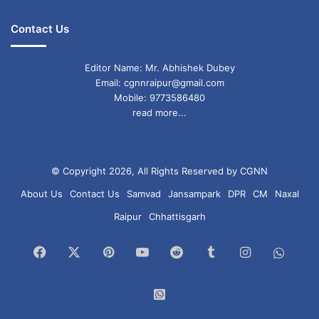
Contact Us
Editor Name: Mr. Abhishek Dubey
Email: cgnnraipur@gmail.com
Mobile: 9773586480
read more...
© Copyright 2026, All Rights Reserved by CGNN
About Us
Contact Us
Samvad
Jansampark
DPR
CM
Naxal
Raipur
Chhattisgarh
Facebook
X
Pinterest
YouTube
Reddit
Tumblr
Instagram
What
Chan
WhatsApp