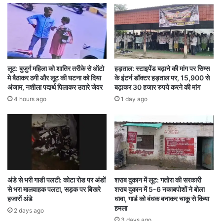
फटकार भी लगाई है। कलेक्टर गौरव सिंह ने समय सीमा की
बैठक में सभी कर्मचारी और अधिकारी को सुबह 10 बजे
आफिस पहुंचने के निर्देश दिए थे। इस दौरान उन्होंने देर से
ऑफिस आने वाले पर कार्रवाई की बात कही थी। इसके बाद
लूट: बुजुर्ग महिला को शातिर तरीके से ऑटो
हड़ताल: स्टाइपेंड बढ़ाने की मांग पर सिम्स
भी कर्मचारी समय पर ऑफिस नहीं पहुंच रहे थे।
मे बैठाकर ठगी और लूट की घटना को दिया
के इंटर्न डॉक्टर हड़ताल पर, 15,900 से
अंजाम, नशीला पदार्थ पिलाकर उतारे जेवर
बढ़ाकर 30 हजार रुपये करने की मांग
4 hours ago
1 day ago
Attendance taken of all employees
CHHATTISGRH
Raipur Collector's action
The collector suddenly raided the DEO office
कलेक्टर ने अचानक DEO ऑफिस में दी दबिश
अंडे से भरी गाडी पलटी: कोटा रोड पर अंडों
शराब दुकान में लूट: गतोरा की सरकारी
से भरा मालवाहक पलटा, सड़क पर बिखरे
शराब दुकान में 5-6 नकाबपोशों ने बोला
सभी कर्मचारियों का लिया अटेंडेंस
हजारों अंडे
धावा, गार्ड को बंधक बनाकर चाकू से किया
हमला
2 days ago
3 days ago