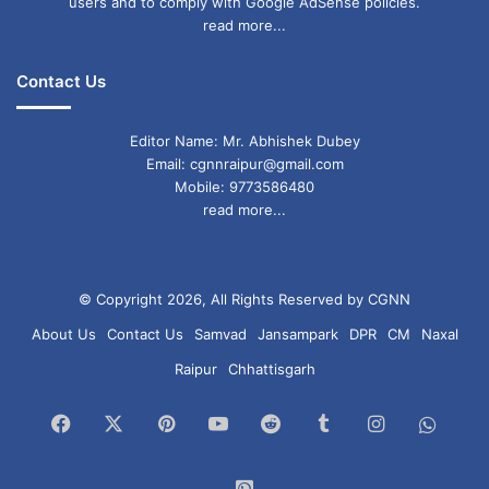
users and to comply with Google AdSense policies.
read more...
Contact Us
Editor Name: Mr. Abhishek Dubey
Email: cgnnraipur@gmail.com
Mobile: 9773586480
read more...
© Copyright 2026, All Rights Reserved by CGNN
About Us
Contact Us
Samvad
Jansampark
DPR
CM
Naxal
Raipur
Chhattisgarh
Facebook
X
Pinterest
YouTube
Reddit
Tumblr
Instagram
What
Chan
WhatsApp