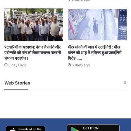
पटवारियों का प्रदर्शन: वेतन विसंगति और
भीख मांगने की आड़ मे उठाईगिरी : भीख
पदोन्नति की मांग को लेकर राजस्व पटवारी
मांगने की आड़ में सक्रिय हुआ उठाईगिरी
संघ का प्रदर्शन।
गिरोह……
3 days ago
3 days ago
Web Stories
जम्मू-कश्मीर में बारिश से
सोनम ने ही राजा को दिया था
अपडेट
खाई में धक्का… आरोपियों ने
बताई सच्चाई