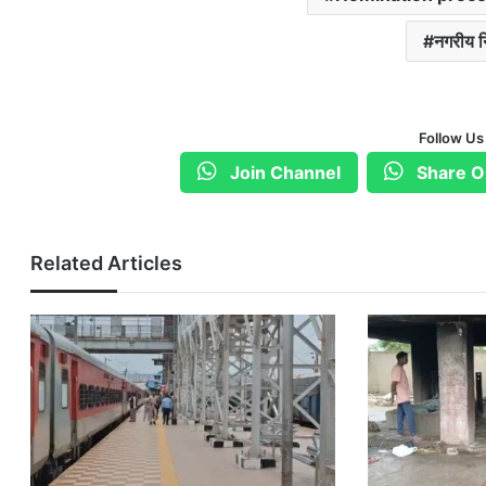
नगरीय न
Follow Us
Join Channel
Share O
Related Articles