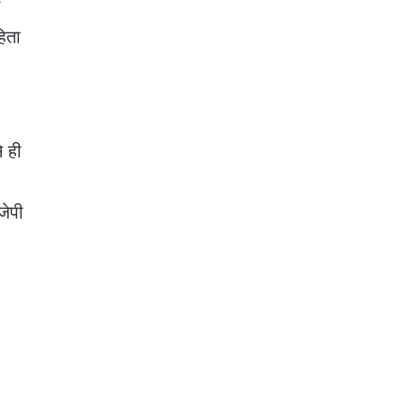
े
हिता
े ही
जेपी