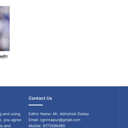
जाएंगे?
Contact Us
g and using
Editor Name: Mr. Abhishek Dubey
), you agree
Email: cgnnraipur@gmail.com
ms and
Mobile: 9773586480