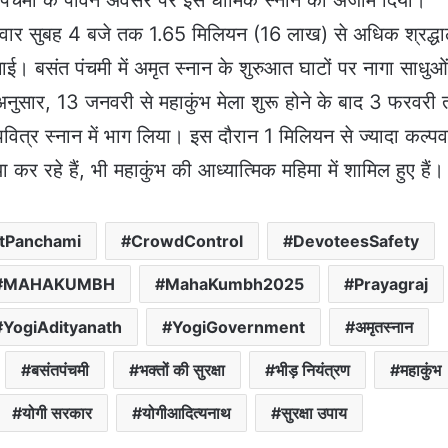
संत पंचमी के पावन अवसर पर इस धार्मिक स्नान को अंजाम दिया।
मवार सुबह 4 बजे तक 1.65 मिलियन (16 लाख) से अधिक श्रद्धा
लगाई। बसंत पंचमी में अमृत स्नान के शुरुआत घाटों पर नागा साधुओं
 अनुसार, 13 जनवरी से महाकुंभ मेला शुरू होने के बाद 3 फरवरी
पवित्र स्नान में भाग लिया। इस दौरान 1 मिलियन से ज्यादा कल्पव
र रहे हैं, भी महाकुंभ की आध्यात्मिक महिमा में शामिल हुए हैं।
tPanchami
CrowdControl
DevoteesSafety
MAHAKUMBH
MahaKumbh2025
Prayagraj
YogiAdityanath
YogiGovernment
अमृतस्नान
बसंतपंचमी
भक्तों की सुरक्षा
भीड़ नियंत्रण
महाकुंभ
योगी सरकार
योगीआदित्यनाथ
सुरक्षा उपाय