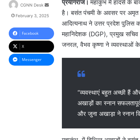
प्रयागराज।
महाकुंभ में हादसे के ब
S
CGNN Desk
e
है। बसंत पंचमी के अवसर पर अमृत स
February 3, 2025
n
आदित्यनाथ ने उत्तर प्रदेश पुलिस
d
a
महानिदेशक (DGP), प्रमुख सचिव गृह
Facebook
n
जनरल, वैभव कृष्णा ने व्यवस्थाओं के 
e
X
m
a
Messenger
i
l
“व्यवस्थाएं बहुत अच्छी हैं 
अखाड़ों का स्नान सफलतापूर्
और जुना अखाड़ा ने स्नान कि