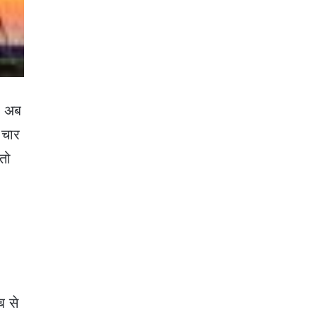
। अब
 चार
तो
ब से