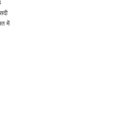
3
ीसदी
त में