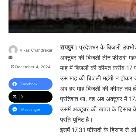
रायपुर।
प्रदेशभर के बिजली उपभोक
Vikas Chandrakar
अक्टूबर की बिजली तीन फीसदी महंग
S
e
December 4, 2024
माह में बिजली की कीमत करीब 17 फ
n
d
उस माह की बिजली महंगी न होकर ऊ
a
Facebook
अब हर माह बिजली की कीमत तय होने
n
e
X
प्रतिशत था, वह अब अक्टूबर में 1
m
उसमें अक्टूबर की खपत के हिसाब 
a
Messenger
i
प्रति यूनिट है।
l
इसमें 17.31 फीसदी के हिसाब से अत