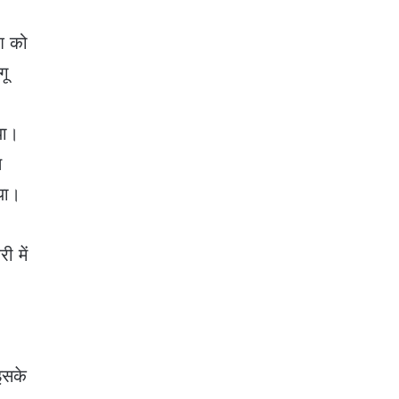
शि को
गू
या।
त
या।
 में
इसके