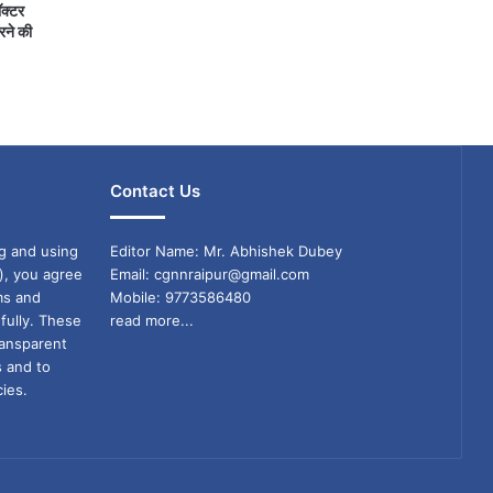
ॉक्टर
रने की
Contact Us
g and using
Editor Name: Mr. Abhishek Dubey
), you agree
Email: cgnnraipur@gmail.com
ms and
Mobile: 9773586480
fully. These
read more...
ransparent
s and to
ies.