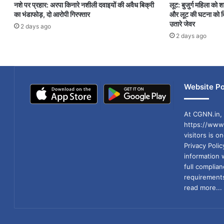
नशे पर प्रहार: अरपा किनारे नशीली दवाइयों की अवैध बिक्री
लूट: बुजुर्ग महिला को 
का भंडाफोड़, दो आरोपी गिरफ्तार
और लूट की घटना को दि
उतारे जेवर
2 days ago
2 days ago
Website Po
At CGNN.in, 
https://www.
visitors is o
Privacy Poli
information 
full compli
requirements
read more...