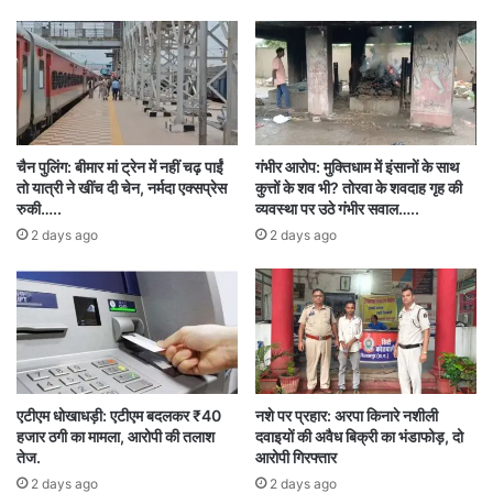
डॉ. खंडेलवाल ने कहा कि जम्बुरी का उद्घाटन समारोह बेहद
भव्य और ऐतिहासिक रहा। इसका उद्घाटन छत्तीसगढ़ के
राज्यपाल रमन डेका ने किया, जिन्होंने अपने संबोधन में
व्यवस्थाओं और स्काउट एंड गाइड की सेवा भावना की
चैन पुलिंग: बीमार मां ट्रेन में नहीं चढ़ पाईं
गंभीर आरोप: मुक्तिधाम में इंसानों के साथ
जमकर प्रशंसा की।
तो यात्री ने खींच दी चेन, नर्मदा एक्सप्रेस
कुत्तों के शव भी? तोरवा के शवदाह गृह की
रुकी…..
व्यवस्था पर उठे गंभीर सवाल…..
2 days ago
2 days ago
उन्होंने कहा कि भारत स्काउट एंड गाइड का सेवा और
समर्पण का लंबा और प्रेरणादायक इतिहास रहा है। जिस
काम को पूरा करने में आमतौर पर दो साल का समय लगता है,
उसे छत्तीसगढ़ ने सिर्फ एक महीने में पूरा कर दिखाया है। यह
सच्चे स्काउट्स के अनुशासन, समर्पण और सेवा भावना का
एटीएम धोखाधड़ी: एटीएम बदलकर ₹40
नशे पर प्रहार: अरपा किनारे नशीली
बेहतरीन उदाहरण है।
हजार ठगी का मामला, आरोपी की तलाश
दवाइयों की अवैध बिक्री का भंडाफोड़, दो
तेज.
आरोपी गिरफ्तार
2 days ago
2 days ago