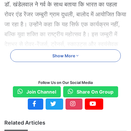
डॉ. खंडेलवाल ने गर्व के साथ बताया कि भारत का पहला
रोवर एंड रेंजर जम्बुरी ग्राम दुधली, बालोद में आयोजित किया
जा रहा है। उन्होंने कहा कि यह सिर्फ एक कार्यक्रम नहीं,
बल्कि युवा शक्ति का राष्ट्रीय महोत्सव है। इस जम्बुरी में
देशभर से रोवर-रेंजर्स, ट्रेनर्स, स्काउट्स और स्वयंसेवक
भाग ले रहे हैं।
Show More
उन्होंने बताया कि उन्होंने स्वयं कार्यक्रम स्थल पर एडवेंचर
गतिविधियों, भोजन, शौचालय और प्रतिभागियों के ठहरने की
Follow Us on Our Social Media
व्यवस्थाओं का निरीक्षण किया है। हर स्तर पर अनुशासन,
Join Channel
Share On Group
सुरक्षा और उत्कृष्ट व्यवस्था साफ दिखाई देती है। इसके लिए
उन्होंने छत्तीसगढ़ राज्य भारत स्काउट एंड गाइड की पूरी टीम
को बधाई दी।
Related Articles