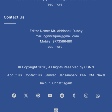
read more...
Contact Us
Editor Name: Mr. Abhishek Dubey
Email: cgnnraipur@gmail.com
Mobile: 9773586480
read more...
© Copyright 2026, All Rights Reserved by CGNN
About Us
Contact Us
Samvad
Jansampark
DPR
CM
Naxal
Raipur
Chhattisgarh
Facebook
X
Pinterest
YouTube
Reddit
Tumblr
Instagram
What
Chan
WhatsApp