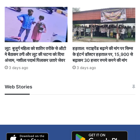
CHHATISGARH
Dr. K.K. Khandelwal Praises Chhattisgarh
impressed by Arrangements at the National
Rover–Ranger Jamboree
लूट: बुजुर्ग महिला को शातिर तरीके से ऑटो
हड़ताल: स्टाइपेंड बढ़ाने की मांग पर सिम्स
मे बैठाकर ठगी और लूट की घटना को दिया
के इंटर्न डॉक्टर हड़ताल पर, 15,900 से
अंजाम, नशीला पदार्थ पिलाकर उतारे जेवर
बढ़ाकर 30 हजार रुपये करने की मांग
3 days ago
3 days ago
Web Stories
जम्मू-कश्मीर में बारिश से
सोनम ने ही राजा को दिया था
अपडेट
खाई में धक्का… आरोपियों ने
बताई सच्चाई