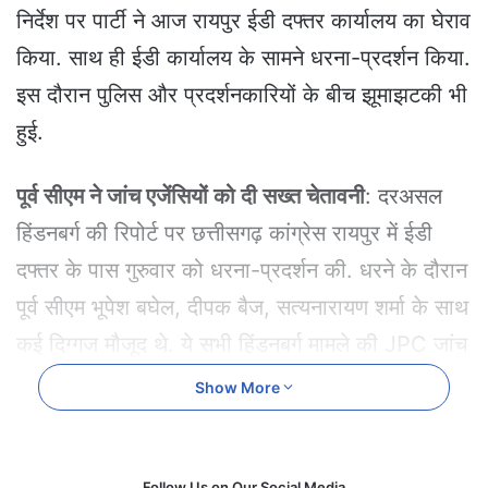
e
निर्देश पर पार्टी ने आज रायपुर ईडी दफ्तर कार्यालय का घेराव
m
किया. साथ ही ईडी कार्यालय के सामने धरना-प्रदर्शन किया.
a
i
इस दौरान पुलिस और प्रदर्शनकारियों के बीच झूमाझटकी भी
l
हुई.
पूर्व सीएम ने जांच एजेंसियों को दी सख्त चेतावनी
: दरअसल
हिंडनबर्ग की रिपोर्ट पर छत्तीसगढ़ कांग्रेस रायपुर में ईडी
दफ्तर के पास गुरुवार को धरना-प्रदर्शन की. धरने के दौरान
पूर्व सीएम भूपेश बघेल, दीपक बैज, सत्यनारायण शर्मा के साथ
कई दिग्गज मौजूद थे. ये सभी हिंडनबर्ग मामले की JPC जांच
और SEBI चीफ के इस्तीफे की मांग को लेकर प्रदर्शन
Show More
किया. इस दौरान पूर्व सीएम ने जांच एजेंसियों को चेतावनी दी.
जांच एजेंसियों पर पूर्व सीएम का बड़ा आरोप
: प्रदर्शन के
Follow Us on Our Social Media