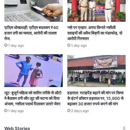
कोर्ट के जज के नेतृत्व में समिति बनाकर सब छापों के मामलों
की जांच की जाएगी‌. अधिकारी अपना रवैया सुधार लें.”-भूपेश
बघेल, पूर्व सीएम, छत्तीसगढ़
एटीएम धोखाधड़ी: एटीएम बदलकर ₹40
नशे पर प्रहार: अरपा किनारे नशीली
हजार ठगी का मामला, आरोपी की तलाश
दवाइयों की अवैध बिक्री का भंडाफोड़, दो
तेज.
आरोपी गिरफ्तार
‘जबरदस्ती लोगों को फंसाने का काम कर रही एजेंसी
‘: आगे
1 day ago
1 day ago
भूपेश बघेल ने कहा, “भारतीय जनता पार्टी में जो नेता शामिल
होते हैं, वो पाक साफ हो जाते हैं. नहीं तो उनके खिलाफ
कार्रवाई की जाती है. दो-दो मुख्यमंत्रियों को आपने जेल भेजा
है. ये जो आप गलत जांच कर रहे हो, जो भी कार्रवाई इन
लोगों ने की है, हम उसकी जांच करेंगे, हमारी सरकार आने
लूट: बुजुर्ग महिला को शातिर तरीके से ऑटो
हड़ताल: स्टाइपेंड बढ़ाने की मांग पर सिम्स
मे बैठाकर ठगी और लूट की घटना को दिया
के इंटर्न डॉक्टर हड़ताल पर, 15,900 से
पर. अब तक 600 छापे डाले हैं. पहले आईटी, ईडी, फिर
अंजाम, नशीला पदार्थ पिलाकर उतारे जेवर
बढ़ाकर 30 हजार रुपये करने की मांग
ईओडब्ल्यू अब सीबीआई जांच करेगी. तो ये जांच एजेंसियों का
1 day ago
2 days ago
दुरुपयोग है लगातार उनके राजनीति हितों को ध्यान में रखते
Web Stories
हुए कर रहे हैं. ऐसे मामले जिसमें जबरदस्ती लोगों को फंसाने