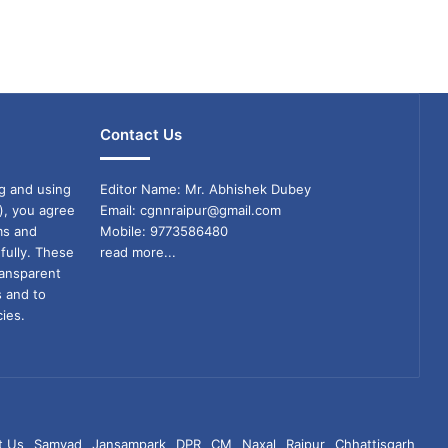
Contact Us
g and using
Editor Name: Mr. Abhishek Dubey
), you agree
Email: cgnnraipur@gmail.com
ms and
Mobile: 9773586480
fully. These
read more...
ransparent
s and to
ies.
t Us
Samvad
Jansampark
DPR
CM
Naxal
Raipur
Chhattisgarh