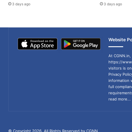
3 days ago
3 days ago
Website Po
At CGNN.in, 
https://www.
visitors is o
Privacy Poli
information 
full compli
requirements
read more...
© Copyright 2026, All Rights Reserved by CGNN