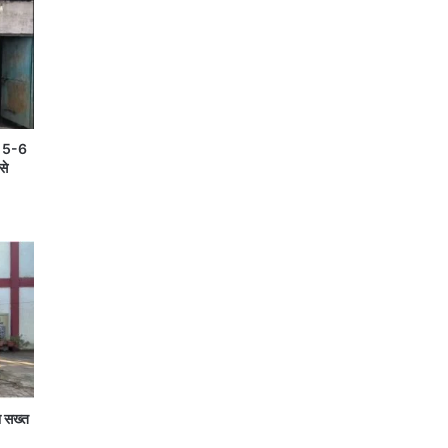
ें 5-6
से
ा सख्त