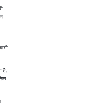
री
िन
्याशी
ा है,
कसित
ा