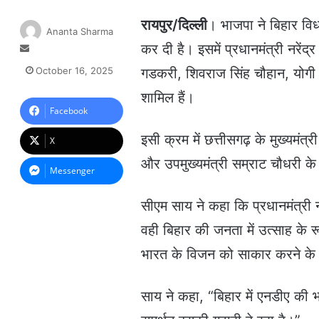
रायपुर/दिल्ली
। भाजपा ने बिहार विध
Ananta Sharma
कर दी है। इसमें प्रधानमंत्री नरेंद
S
e
October 16, 2025
गडकरी, शिवराज सिंह चौहान, योगी 
n
d
शामिल हैं।
a
Facebook
n
इसी क्रम में छत्तीसगढ़ के मुख्यमंत्र
e
X
m
और उपमुख्यमंत्री सम्राट चौधरी के 
a
Messenger
i
l
सीएम साय ने कहा कि प्रधानमंत्री नरे
वही बिहार की जनता में उत्साह के र
भारत के विजन को साकार करने के लि
साय ने कहा, “बिहार में एनडीए की