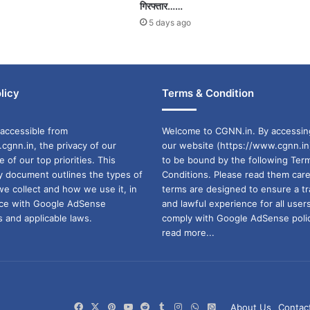
गिरफ्तार……
5 days ago
licy
Terms & Condition
accessible from
Welcome to CGNN.in. By accessin
cgnn.in, the privacy of our
our website (https://www.cgnn.in
ne of our top priorities. This
to be bound by the following Ter
cy document outlines the types of
Conditions. Please read them care
we collect and how we use it, in
terms are designed to ensure a t
ance with Google AdSense
and lawful experience for all user
 and applicable laws.
comply with Google AdSense polic
read more...
Facebook
X
Pinterest
YouTube
Reddit
Tumblr
Instagram
WhatsApp
WhatsApp
About Us
Contac