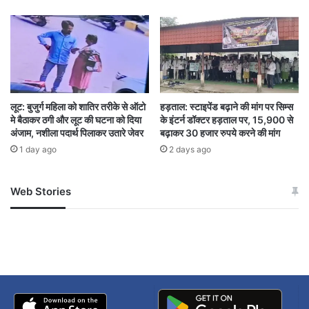
लग चुके हैं।
एक लाख से अधिक आवेदन लंबित हैं, जिन पर काम जारी
है।
लूट: बुजुर्ग महिला को शातिर तरीके से ऑटो
हड़ताल: स्टाइपेंड बढ़ाने की मांग पर सिम्स
मे बैठाकर ठगी और लूट की घटना को दिया
के इंटर्न डॉक्टर हड़ताल पर, 15,900 से
कई घरों में बिजली बिल शून्य हो चुका है, जिससे लोगों के
अंजाम, नशीला पदार्थ पिलाकर उतारे जेवर
बढ़ाकर 30 हजार रुपये करने की मांग
बजट पर बड़ा फर्क पड़ा है।
1 day ago
2 days ago
क्या है डबल सब्सिडी योजना?
Web Stories
जम्मू-कश्मीर में बारिश से
सोनम ने ही राजा को दिया था
अपडेट
खाई में धक्का… आरोपियों ने
बताई सच्चाई
राज्य और केंद्र सरकार मिलकर सोलर संयंत्रों पर भारी
सब्सिडी दे रही हैं-
1 kW सिस्टम: ₹45,000 कुल सब्सिडी