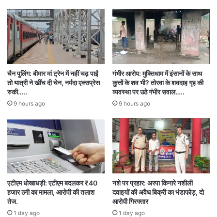
देशभर में योजना की तेज़ प्रगति
अब तक पूरे देश में-
47.3 लाख आवेदन मिले
चैन पुलिंग: बीमार मां ट्रेन में नहीं चढ़ पाईं
गंभीर आरोप: मुक्तिधाम में इंसानों के साथ
तो यात्री ने खींच दी चेन, नर्मदा एक्सप्रेस
कुत्तों के शव भी? तोरवा के शवदाह गृह की
10 लाख से अधिक घरों में सोलर पैनल लग चुके
रुकी…..
व्यवस्था पर उठे गंभीर सवाल…..
6.13 लाख लोगों को 4,770 करोड़ की सब्सिडी
9 hours ago
9 hours ago
3 गीगावॉट से अधिक रूफटॉप सोलर क्षमता स्थापित
छत्तीसगढ़ इस अभियान में लगातार अपनी हिस्सेदारी बढ़ा रहा
है।
एटीएम धोखाधड़ी: एटीएम बदलकर ₹40
नशे पर प्रहार: अरपा किनारे नशीली
राज्य में सौर ऊर्जा से मिल रहा बड़ा लाभ
हजार ठगी का मामला, आरोपी की तलाश
दवाइयों की अवैध बिक्री का भंडाफोड़, दो
तेज.
आरोपी गिरफ्तार
1 day ago
1 day ago
छत्तीसगढ़ में अब तक 12,500 से ज्यादा घरों में सोलर पैनल