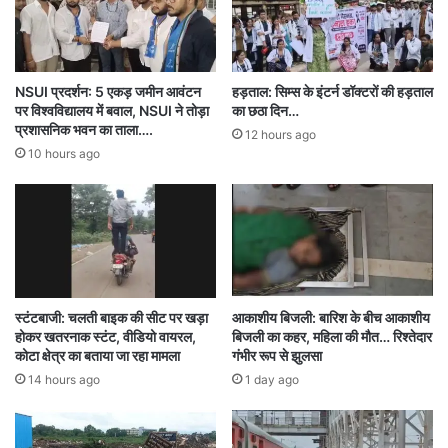
साथ गरज-चमक, बारिश और धूलभरी आंधी चल सकती है।
राजधानी में अधिकतम तापमान करीब 40 डिग्री सेल्सियस
और न्यूनतम तापमान 26 डिग्री रहने का अनुमान है।
NSUI प्रदर्शन: 5 एकड़ जमीन आवंटन
हड़ताल: सिम्स के इंटर्न डॉक्टरों की हड़ताल
पर विश्वविद्यालय में बवाल, NSUI ने तोड़ा
का छठा दिन…
प्रशासनिक भवन का ताला….
12 hours ago
प्रदेश में पिछले 24 घंटों के दौरान उत्तर, मध्य और दक्षिण
10 hours ago
छत्तीसगढ़ के कई हिस्सों में मौसम बदला हुआ रहा। मौसम
विभाग ने मंगलवार को भी अलग-अलग इलाकों में हल्की
बारिश, तेज हवा और बिजली गिरने की संभावना जताई है।
अगले चार दिनों में बढ़ सकता है तापमान
स्टंटबाजी: चलती बाइक की सीट पर खड़ा
आकाशीय बिजली: बारिश के बीच आकाशीय
होकर खतरनाक स्टंट, वीडियो वायरल,
बिजली का कहर, महिला की मौत… रिश्तेदार
कोटा क्षेत्र का बताया जा रहा मामला
गंभीर रूप से झुलसा
मौसम वैज्ञानिकों के मुताबिक अगले चार दिनों में प्रदेश के
14 hours ago
1 day ago
अधिकतम तापमान में 3 से 4 डिग्री सेल्सियस तक बढ़ोतरी
हो सकती है। इसके बाद तापमान में ज्यादा बदलाव की