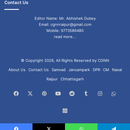
Contact Us
Editor Name: Mr. Abhishek Dubey
Email: cgnnraipur@gmail.com
Mobile: 9773586480
read more...
© Copyright 2026, All Rights Reserved by CGNN
About Us
Contact Us
Samvad
Jansampark
DPR
CM
Naxal
Raipur
Chhattisgarh
Facebook
X
Pinterest
YouTube
Reddit
Tumblr
Instagram
What
Chan
WhatsApp
Group