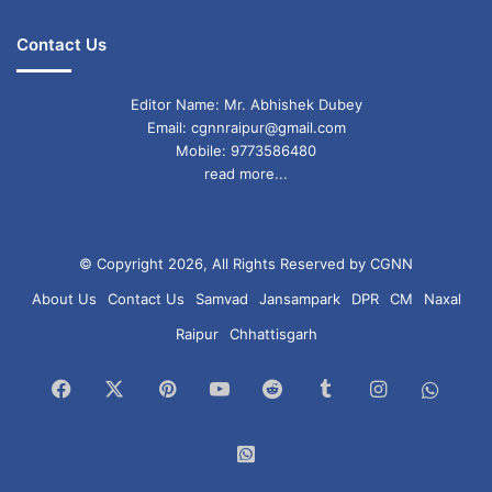
Contact Us
Editor Name: Mr. Abhishek Dubey
Email: cgnnraipur@gmail.com
Mobile: 9773586480
read more...
© Copyright 2026, All Rights Reserved by CGNN
About Us
Contact Us
Samvad
Jansampark
DPR
CM
Naxal
Raipur
Chhattisgarh
Facebook
X
Pinterest
YouTube
Reddit
Tumblr
Instagram
What
Chan
WhatsApp