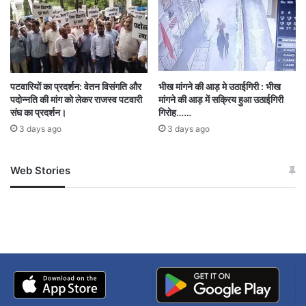
ट्रक इस दुर्घटना का मुख्य कारण बना।
इस दर्दनाक घटना से सुरक्षा बलों और स्थानीय प्रशासन में
शोक की लहर है। अधिकारियों ने शहीद जवानों को
पटवारियों का प्रदर्शन: वेतन विसंगति और
भीख मांगने की आड़ मे उठाईगिरी : भीख
श्रद्धांजलि दी है और घायल जवान के शीघ्र स्वस्थ होने की
पदोन्नति की मांग को लेकर राजस्व पटवारी
मांगने की आड़ में सक्रिय हुआ उठाईगिरी
संघ का प्रदर्शन।
गिरोह……
कामना की है।
3 days ago
3 days ago
Web Stories
Dhamtari road accident
कोबरा बटालियन
जम्मू-कश्मीर में बारिश से
सोनम ने ही राजा को दिया था
अपडेट
खाई में धक्का… आरोपियों ने
छत्तीसगढ़ धमतरी सड़क हादसा
बताई सच्चाई