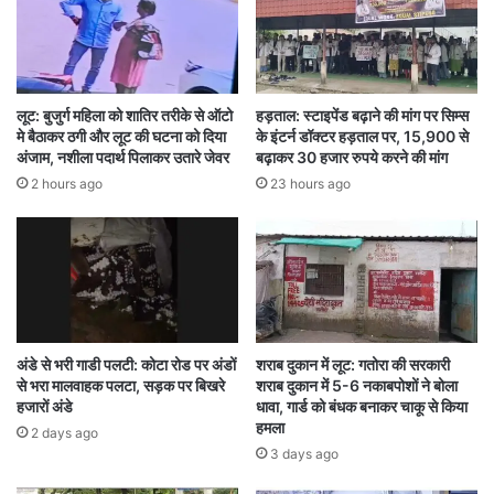
इलाज के लिए रायपुर रेफर कर दिया गया।
इस छत्तीसगढ़ धमतरी सड़क हादसा में जान गंवाने वाले
जवानों की पहचान हेड कांस्टेबल मुकेश कुमार, एएसआई
लूट: बुजुर्ग महिला को शातिर तरीके से ऑटो
हड़ताल: स्टाइपेंड बढ़ाने की मांग पर सिम्स
मे बैठाकर ठगी और लूट की घटना को दिया
के इंटर्न डॉक्टर हड़ताल पर, 15,900 से
उमेंद्र सिंह, कांस्टेबल राजकुमार गौड़ और सिविलियन
अंजाम, नशीला पदार्थ पिलाकर उतारे जेवर
बढ़ाकर 30 हजार रुपये करने की मांग
2 hours ago
23 hours ago
चालक हीरा लाल नागर के रूप में हुई है। घायल जवान
अभिमान राय का इलाज जारी है। सभी जवान ड्यूटी से जुड़े
काम के सिलसिले में रायपुर जा रहे थे।
हादसे के बाद घटनास्थल का दृश्य बेहद भयावह था। कार के
अंडे से भरी गाडी पलटी: कोटा रोड पर अंडों
शराब दुकान में लूट: गतोरा की सरकारी
आसपास खून फैला हुआ था और वाहन बुरी तरह क्षतिग्रस्त
से भरा मालवाहक पलटा, सड़क पर बिखरे
शराब दुकान में 5-6 नकाबपोशों ने बोला
हो चुका था। पुलिस ने शवों को कब्जे में लेकर पोस्टमॉर्टम के
हजारों अंडे
धावा, गार्ड को बंधक बनाकर चाकू से किया
हमला
2 days ago
लिए भेज दिया है और मामला दर्ज कर जांच शुरू कर दी है।
3 days ago
प्रारंभिक जांच में सामने आया है कि सड़क किनारे खड़ा