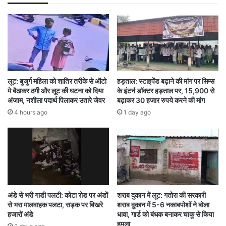
Big News
Bilaspur
Bullying
CG NEWS
CHHATISGARH
लूट: बुजुर्ग महिला को शातिर तरीके से ऑटो
हड़ताल: स्टाइपेंड बढ़ाने की मांग पर सिम्स
मे बैठाकर ठगी और लूट की घटना को दिया
के इंटर्न डॉक्टर हड़ताल पर, 15,900 से
अंजाम, नशीला पदार्थ पिलाकर उतारे जेवर
बढ़ाकर 30 हजार रुपये करने की मांग
4 hours ago
1 day ago
अंडे से भरी गाडी पलटी: कोटा रोड पर अंडों
शराब दुकान में लूट: गतोरा की सरकारी
से भरा मालवाहक पलटा, सड़क पर बिखरे
शराब दुकान में 5-6 नकाबपोशों ने बोला
हजारों अंडे
धावा, गार्ड को बंधक बनाकर चाकू से किया
हमला