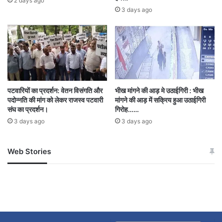
2 days ago
3 days ago
पटवारियों का प्रदर्शन: वेतन विसंगति और
भीख मांगने की आड़ मे उठाईगिरी : भीख
पदोन्नति की मांग को लेकर राजस्व पटवारी
मांगने की आड़ में सक्रिय हुआ उठाईगिरी
संघ का प्रदर्शन।
गिरोह……
3 days ago
3 days ago
Web Stories
जम्मू-कश्मीर में बारिश से
सोनम ने ही राजा को दिया था
अपडेट
खाई में धक्का… आरोपियों ने
बताई सच्चाई