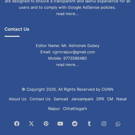
are designed to ensure a transparent and lawful experience for all
users and to comply with Google AdSense policies.
read more...
Contact Us
Editor Name: Mr. Abhishek Dubey
Email: cgnnraipur@gmail.com
Mobile: 9773586480
read more...
© Copyright 2026, All Rights Reserved by CGNN
About Us
Contact Us
Samvad
Jansampark
DPR
CM
Naxal
Raipur
Chhattisgarh
Facebook
X
Pinterest
YouTube
Reddit
Tumblr
Instagram
What