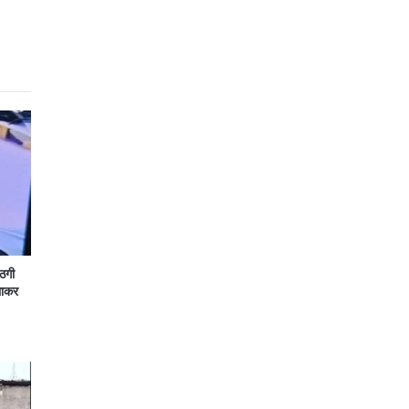
 ठगी
लाकर