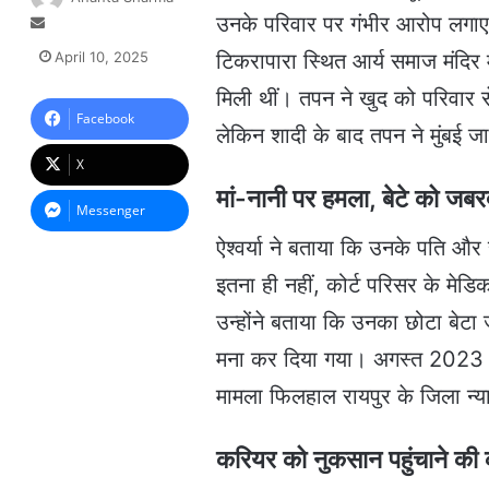
उनके परिवार पर गंभीर आरोप लगाए 
S
e
April 10, 2025
टिकरापारा स्थित आर्य समाज मंदिर म
n
d
मिली थीं। तपन ने खुद को परिवार 
a
Facebook
लेकिन शादी के बाद तपन ने मुंबई
n
e
X
m
मां-नानी पर हमला, बेटे को जबर
a
Messenger
i
ऐश्वर्या ने बताया कि उनके पति और स
l
इतना ही नहीं, कोर्ट परिसर के मेड
उन्होंने बताया कि उनका छोटा बेट
मना कर दिया गया। अगस्त 2023 मे
मामला फिलहाल रायपुर के जिला न्य
करियर को नुकसान पहुंचाने की 