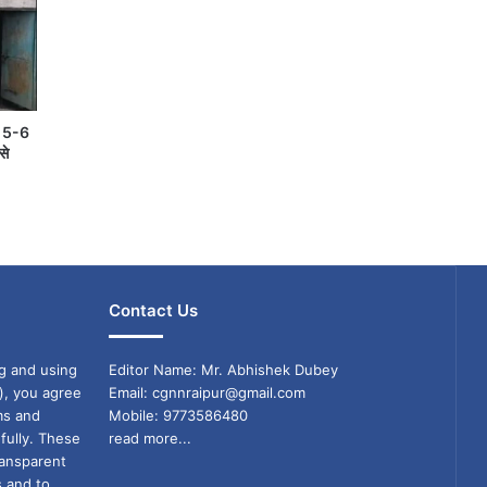
ें 5-6
से
Contact Us
g and using
Editor Name: Mr. Abhishek Dubey
), you agree
Email: cgnnraipur@gmail.com
ms and
Mobile: 9773586480
fully. These
read more...
ransparent
s and to