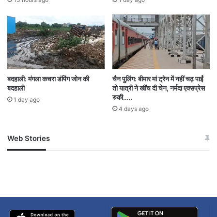
बदहाली: मंगला कचरा डंपिंग जोन की
चैन पुलिंग: बीमार मां ट्रेन में नहीं चढ़ पाईं
बदहाली
तो यात्री ने खींच दी चेन, नर्मदा एक्सप्रेस
रुकी…..
1 day ago
4 days ago
Web Stories
जम्मू-कश्मीर में बारिश से
सोनम ने ही राजा को दिया था
अपडेट
खाई में धक्का… आरोपियों ने
बताई सच्चाई