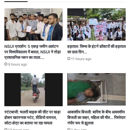
पुरुष कोई भी चुनाव लड़ सकता है।
NSUI प्रदर्शन: 5 एकड़ जमीन आवंटन
हड़ताल: सिम्स के इंटर्न डॉक्टरों की हड़ताल
पर विश्वविद्यालय में बवाल, NSUI ने तोड़ा
का छठा दिन…
Chhattisgarh rajniti bilaspur news
प्रशासनिक भवन का ताला….
11 hours ago
9 hours ago
election
छत्तीसगढ़ निकाय चुनाव
नगरीय निकाय बिलासपुर
राजनीति
स्टंटबाजी: चलती बाइक की सीट पर खड़ा
आकाशीय बिजली: बारिश के बीच आकाशीय
होकर खतरनाक स्टंट, वीडियो वायरल,
बिजली का कहर, महिला की मौत… रिश्तेदार
कोटा क्षेत्र का बताया जा रहा मामला
गंभीर रूप से झुलसा
13 hours ago
1 day ago