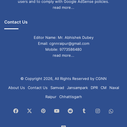
users and to comply with Google AdSense policies.
read more...
Contact Us
Editor Name: Mr. Abhishek Dubey
Email: cgnnraipur@gmail.com
Mobile: 9773586480
read more...
© Copyright 2026, All Rights Reserved by CGNN
About Us
Contact Us
Samvad
Jansampark
DPR
CM
Naxal
Raipur
Chhattisgarh
Facebook
X
Pinterest
YouTube
Reddit
Tumblr
Instagram
What
Chan