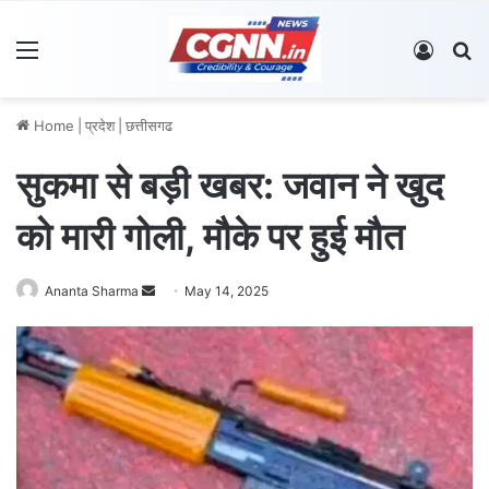
Menu
Log In
S
Home
|
प्रदेश
|
छत्तीसगढ
सुकमा से बड़ी खबर: जवान ने खुद
को मारी गोली, मौके पर हुई मौत
Ananta Sharma
S
May 14, 2025
e
n
d
a
n
e
m