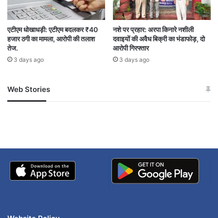
एटीएम धोखाधड़ी: एटीएम बदलकर ₹40
नशे पर प्रहार: अरपा किनारे नशीली
हजार ठगी का मामला, आरोपी की तलाश
दवाइयों की अवैध बिक्री का भंडाफोड़, दो
तेज.
आरोपी गिरफ्तार
3 days ago
3 days ago
Web Stories
जम्मू-कश्मीर में बारिश से
सोनम ने ही राजा को दिया था
अपडेट
खाई में धक्का… आरोपियों ने
बताई सच्चाई