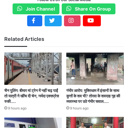
और पुलिस व आपातकालीन सेवा को सूचित किया।
Join Channel
Share On Group
घायलों की स्थिति
Related Articles
हादसे में गंभीर रूप से घायल बच्चों को बेमेतरा के जिला
अस्पताल में भर्ती कराया गया। चिकित्सकों के अनुसार,
उनकी हालत नाजुक बनी हुई है, लेकिन वह खतरे से बाहर
हैं। वहीं, हादसे में मारे गए बच्चों के परिवार में शोक की लहर
दौड़ गई है। परिवार के अन्य सदस्य भी गहरे सदमे में हैं।
चैन पुलिंग: बीमार मां ट्रेन में नहीं चढ़ पाईं
गंभीर आरोप: मुक्तिधाम में इंसानों के साथ
तो यात्री ने खींच दी चेन, नर्मदा एक्सप्रेस
कुत्तों के शव भी? तोरवा के शवदाह गृह की
पुलिस ने शुरू की जांच
रुकी…..
व्यवस्था पर उठे गंभीर सवाल…..
9 hours ago
9 hours ago
घटना की सूचना मिलते ही पुलिस मौके पर पहुंच गई और
घटनास्थल का जायजा लिया। पुलिस अधिकारियों का कहना