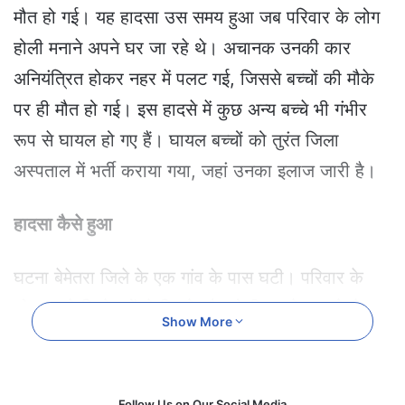
e
मौत हो गई। यह हादसा उस समय हुआ जब परिवार के लोग
m
होली मनाने अपने घर जा रहे थे। अचानक उनकी कार
a
i
अनियंत्रित होकर नहर में पलट गई, जिससे बच्चों की मौके
l
पर ही मौत हो गई। इस हादसे में कुछ अन्य बच्चे भी गंभीर
रूप से घायल हो गए हैं। घायल बच्चों को तुरंत जिला
अस्पताल में भर्ती कराया गया, जहां उनका इलाज जारी है।
हादसा कैसे हुआ
घटना बेमेतरा जिले के एक गांव के पास घटी। परिवार के
लोग अपने रिश्तेदारों से मिलने और होली मनाने जा रहे थे,
Show More
लेकिन रास्ते में उनकी कार का संतुलन बिगड़ गया। कार
नहर में पलट गई, जिससे उसमें सवार लोग बाहर नहीं निकल
सके। दुर्घटना के बाद आसपास के लोग मदद के लिए दौड़े,
Follow Us on Our Social Media