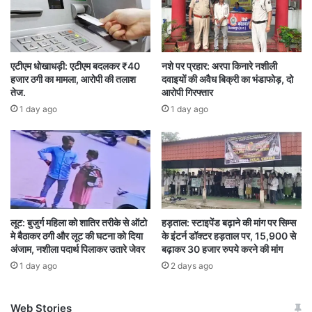
है कि वे इस मामले की जांच कर रहे हैं और जल्द ही दुर्घटना
के कारण का पता लगाया जाएगा। साथ ही, कार के ड्राइवर
को भी हिरासत में लिया गया है, ताकि हादसे के कारणों को
एटीएम धोखाधड़ी: एटीएम बदलकर ₹40
नशे पर प्रहार: अरपा किनारे नशीली
हजार ठगी का मामला, आरोपी की तलाश
दवाइयों की अवैध बिक्री का भंडाफोड़, दो
समझा जा सके।
तेज.
आरोपी गिरफ्तार
1 day ago
1 day ago
इस हादसे ने होली के जश्न में दुख का माहौल बना दिया है,
और स्थानीय समुदाय में शोक की लहर फैल गई है।
Bemetara
hadsa
maut
लूट: बुजुर्ग महिला को शातिर तरीके से ऑटो
हड़ताल: स्टाइपेंड बढ़ाने की मांग पर सिम्स
मे बैठाकर ठगी और लूट की घटना को दिया
के इंटर्न डॉक्टर हड़ताल पर, 15,900 से
अंजाम, नशीला पदार्थ पिलाकर उतारे जेवर
बढ़ाकर 30 हजार रुपये करने की मांग
1 day ago
2 days ago
Web Stories