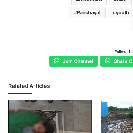
Panchayat
youth
Follow Us
Join Channel
Share O
Related Articles