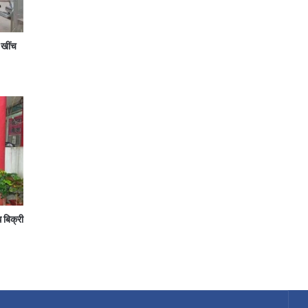
े खींच
 बिक्री