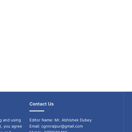
Contact Us
g and using
Editor Name: Mr. Abhishek Dubey
), you agree
Email: cgnnraipur@gmail.com