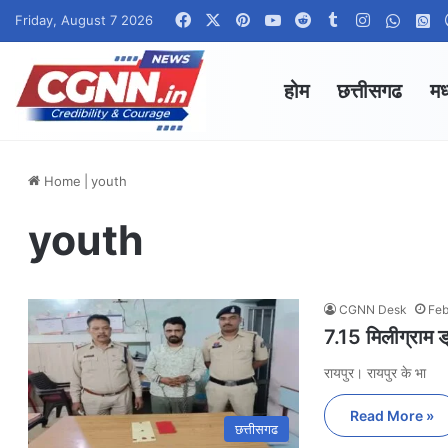
Facebook
X
Pinterest
YouTube
Reddit
Tumblr
Instagram
Whats
W
Friday, August 7 2026
होम
छत्तीसगढ
मध
Home
|
youth
youth
CGNN Desk
Feb
7.15 मिलीग्राम ड्
रायपुर। रायपुर के भा
Read More »
छत्तीसगढ