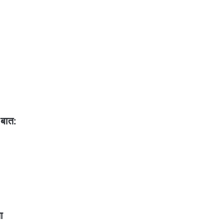
 बात:
ा