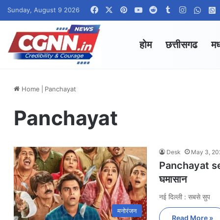
Facebook
X
Pinterest
YouTube
Reddit
Tumblr
Instagra
What
Sunday, August 9 2026
होम
छत्तीसगढ
मध
Home
|
Panchayat
Panchayat
Desk
May 3, 20
Panchayat seaso
घमासान
नई दिल्ली : सबसे सुप
मनोरंजन
Read More »